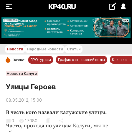
РЕКЛАМА
+17...+18 °С
Новости
Народные новости
Статьи
ПРОтуризм
График отключений воды
Клиника г
Важно:
РУБРИКИ
Новости Калуги
Обнинск
Улицы Героев
Новости компаний
08.05.2012, 15:00
Статьи
Народные новости
В честь кого назвали калужские улицы.
Авто и транспорт
0
17080
Часто, проходя по улицам Калуги, мы не
Благоустройство