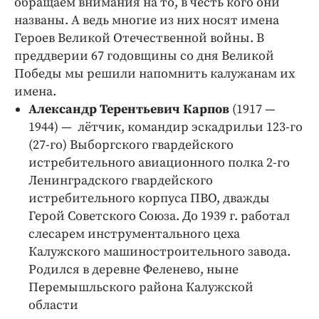
обращаем внимания на то, в честь кого они
Криминал
названы. А ведь многие из них носят имена
Культура
Героев Великой Отечественной войны. В
Недвижимость и ЖКХ
преддверии 67 годовщины со дня Великой
Победы мы решили напомнить калужанам их
Образование
имена.
Общество
Александр Терентьевич Карпов
(1917 —
Погода
1944) — лётчик, командир эскадрильи 123-го
Праздники
(27-го) Выборгского гвардейского
Происшествия
истребительного авиационного полка 2-го
Ленинградского гвардейского
Спорт
истребительного корпуса ПВО, дважды
Экономика и бизнес
Герой Советского Союза. До 1939 г. работал
ПРОЕКТЫ
слесарем инструментального цеха
Калужского машиностроительного завода.
Блоги
Родился в деревне Феленево, ныне
Издания
Перемышльского района Калужской
Медиаперсона
области