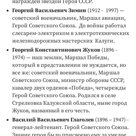
награжден звездой Героя СССР.
Георгий Васильевич Зимин
(1912 - 1997) —
советский военачальник, Маршал авиации,
Герой Советского Союза. До войны работал
слесарем-электриком в электротехнических
железнодорожных мастерских Калуги.
Георгий Константинович Жуков
(1896 -
1974) — наш земляк, Маршал Победы,
который в представлении не нуждается, но
все же: советский военачальник, Маршал
Советского Союза, министр обороны СССР,
кавалер двух орденов «Победа», четырежды
Герой Советского Союза. Родился в селе
Стрелковка Калужской области, ныне город
Жуков, названный в его честь.
Василий Васильевич Глаголев
(1896 – 1947) -
генерал-лейтенант. Герой Советского Союза.
Звание героя было присвоено ему за умелое