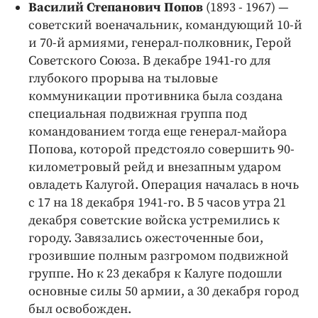
Интересное чтиво
Василий Степанович Попов
(1893 - 1967) —
советский военачальник, командующий 10-й
Клиника года
и 70-й армиями, генерал-полковник, Герой
Бренд года
Советского Союза. В декабре 1941-го для
Работодатель года
глубокого прорыва на тыловые
коммуникации противника была создана
специальная подвижная группа под
командованием тогда еще генерал-майора
Попова, которой предстояло совершить 90-
километровый рейд и внезапным ударом
овладеть Калугой. Операция началась в ночь
с 17 на 18 декабря 1941-го. В 5 часов утра 21
декабря советские войска устремились к
городу. Завязались ожесточенные бои,
грозившие полным разгромом подвижной
группе. Но к 23 декабря к Калуге подошли
основные силы 50 армии, а 30 декабря город
был освобожден.