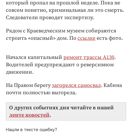
Интересное чтиво
который пропал на прошлой неделе. Пока не
совсем понятно, криминальная ли это смерть.
Клиника года
Следователи проводят экспертизу.
Бренд года
Работодатель года
Рядом с Краеведческим музеем собираются
строить «опасный» дом. По
ссылке
есть фото.
Начался капитальный
ремонт трассы А130
.
Водителей предупреждают о реверсивном
движении.
На Правом берегу
загорелся самосвал
. Кабина
почти полностью выгорела.
О других событиях дня читайте в нашей
ленте новостей
.
Нашли в тексте ошибку?