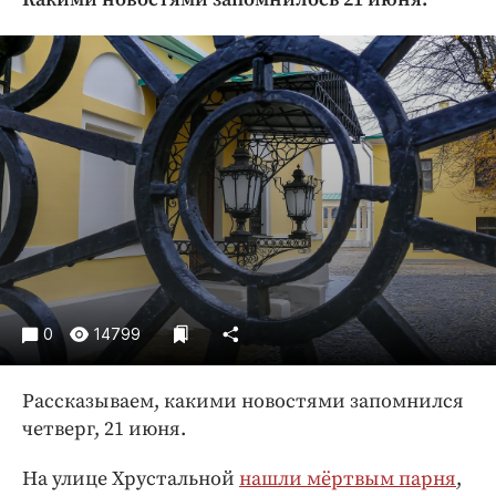
Криминал
Культура
Недвижимость и ЖКХ
Образование
Общество
Погода
Праздники
Происшествия
Спорт
Экономика и бизнес
0
14799
ПРОЕКТЫ
Рассказываем, какими новостями запомнился
Блоги
четверг, 21 июня.
Издания
Медиаперсона
На улице Хрустальной
нашли мёртвым парня
,