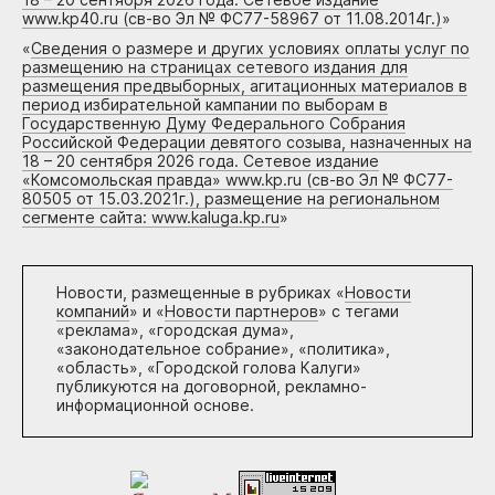
www.kp40.ru (св-во Эл № ФС77-58967 от 11.08.2014г.)
»
«
Сведения о размере и других условиях оплаты услуг по
размещению на страницах сетевого издания для
размещения предвыборных, агитационных материалов в
период избирательной кампании по выборам в
Государственную Думу Федерального Собрания
Российской Федерации девятого созыва, назначенных на
18 – 20 сентября 2026 года. Сетевое издание
«Комсомольская правда» www.kp.ru (св-во Эл № ФС77-
80505 от 15.03.2021г.), размещение на региональном
сегменте сайта: www.kaluga.kp.ru
»
Новости, размещенные в рубриках «
Новости
компаний
» и «
Новости партнеров
» с тегами
«реклама», «городская дума»,
«законодательное собрание», «политика»,
«область», «Городской голова Калуги»
публикуются на договорной, рекламно-
информационной основе.