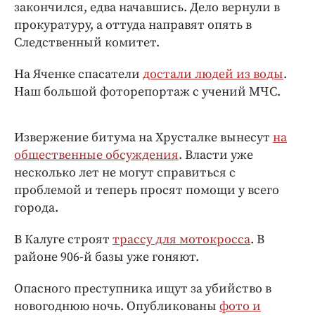
Интересное чтиво
закончился, едва начавшись. Дело вернули в
прокуратуру, а оттуда направят опять в
Клиника года
Следственный комитет.
Бренд года
Работодатель года
На Яченке спасатели
достали людей из воды
.
Наш большой фоторепортаж с учений МЧС.
Извержение битума на Хрусталке вынесут
на
общественные обсуждения
. Власти уже
несколько лет не могут справиться с
проблемой и теперь просят помощи у всего
города.
В Калуге строят
трассу для мотокросса
. В
районе 906-й базы уже гоняют.
Опасного преступника ищут за убийство в
новогоднюю ночь. Опубликованы
фото и