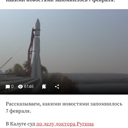
Криминал
Культура
Недвижимость и ЖКХ
Образование
Общество
Погода
Праздники
Происшествия
Спорт
Экономика и бизнес
0
6146
ПРОЕКТЫ
Рассказываем, какими новостями запомнилось
Блоги
7 февраля.
Издания
Медиаперсона
В Калуге суд
по делу доктора Ругина