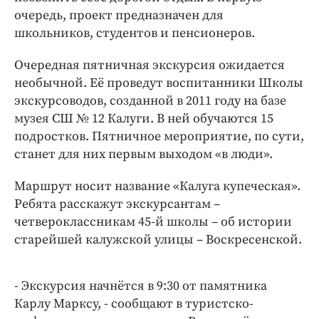
Интересное чтиво
очередь, проект предназначен для
Клиника года
школьников, студентов и пенсионеров.
Бренд года
Очередная пятничная экскурсия ожидается
Работодатель года
необычной. Её проведут воспитанники Школы
экскурсоводов, созданной в 2011 году на базе
музея СШ № 12 Калуги. В ней обучаются 15
подростков. Пятничное мероприятие, по сути,
станет для них первым выходом «в люди».
Маршрут носит название «Калуга купеческая».
Ребята расскажут экскурсантам –
четвероклассникам 45-й школы – об истории
старейшей калужской улицы – Воскресенской.
- Экскурсия начнётся в 9:30 от памятника
Карлу Марксу, - сообщают в туристско-