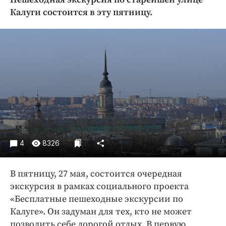
Криминал
Калуги состоится в эту пятницу.
Культура
Недвижимость и ЖКХ
Образование
Общество
Погода
Праздники
Происшествия
Спорт
Экономика и бизнес
4
8326
ПРОЕКТЫ
В пятницу, 27 мая, состоится очередная
Блоги
экскурсия в рамках социального проекта
Издания
«Бесплатные пешеходные экскурсии по
Калуге». Он задуман для тех, кто не может
Медиаперсона
позволить себе дорогой отдых. В первую