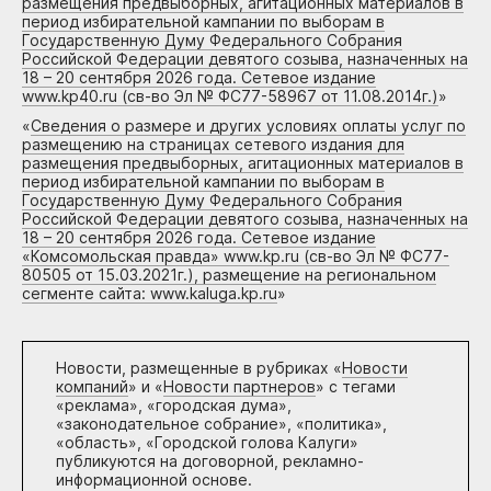
размещения предвыборных, агитационных материалов в
период избирательной кампании по выборам в
Государственную Думу Федерального Собрания
Российской Федерации девятого созыва, назначенных на
18 – 20 сентября 2026 года. Сетевое издание
www.kp40.ru (св-во Эл № ФС77-58967 от 11.08.2014г.)
»
«
Сведения о размере и других условиях оплаты услуг по
размещению на страницах сетевого издания для
размещения предвыборных, агитационных материалов в
период избирательной кампании по выборам в
Государственную Думу Федерального Собрания
Российской Федерации девятого созыва, назначенных на
18 – 20 сентября 2026 года. Сетевое издание
«Комсомольская правда» www.kp.ru (св-во Эл № ФС77-
80505 от 15.03.2021г.), размещение на региональном
сегменте сайта: www.kaluga.kp.ru
»
Новости, размещенные в рубриках «
Новости
компаний
» и «
Новости партнеров
» с тегами
«реклама», «городская дума»,
«законодательное собрание», «политика»,
«область», «Городской голова Калуги»
публикуются на договорной, рекламно-
информационной основе.