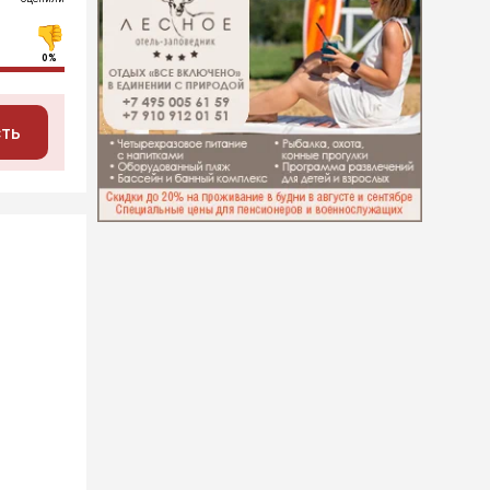
0%
сть