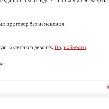
удар ножом в грудь, что повлекло ее смерть 
ил приговор без изменения.
ую 12-летнюю девочку.
Подробности
.
м!
к