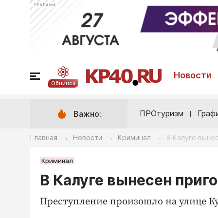
РЕКЛАМА
Новости
Обнинск
ПРОтуризм
Граф
Важно:
Главная
Новости
Криминал
В Калуге выне
→
→
→
Криминал
В Калуге вынесен при
Преступление произошло на улице Ку