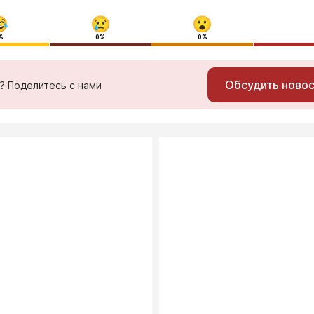
%
0%
0%
Обсудить ново
ь? Поделитесь с нами