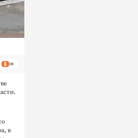
ОК
тве
асти.
со
а, в