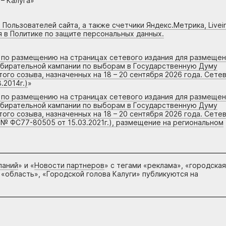
– Калуга»
 Пользователей сайта, а также счетчики Яндекс.Метрика, Livein
я в Политике по защите персональных данных.
г по размещению на страницах сетевого издания для размеще
збирательной кампании по выборам в Государственную Думу
го созыва, назначенных на 18 – 20 сентября 2026 года. Сете
.2014г.)
»
г по размещению на страницах сетевого издания для размеще
збирательной кампании по выборам в Государственную Думу
го созыва, назначенных на 18 – 20 сентября 2026 года. Сете
 № ФС77-80505 от 15.03.2021г.), размещение на региональном
паний
» и «
Новости партнеров
» с тегами «реклама», «городская
 «область», «Городской голова Калуги» публикуются на