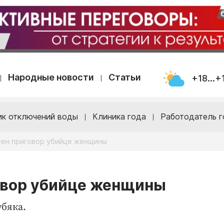
Народные новости
Статьи
+18...+
ик отключений воды
Клиника года
Работодатель г
сен приговор убийце женщины
говор убийце женщины
бяка.