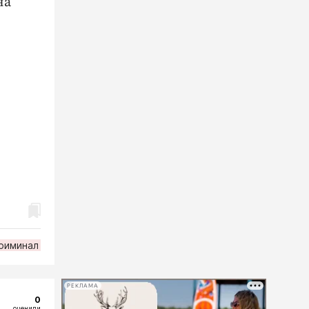
на
риминал
РЕКЛАМА
0
оценили