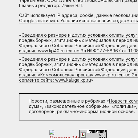
Учредитель: ООО «Агентство «Комсомольская правда 
Главный редактор: Ивкин В.П.
Сайт использует IP адреса, cookie, данные геолокации
Google-анатилика. Условия использования содержатс
«
Сведения о размере и других условиях оплаты услу
предвыборных, агитационных материалов в период и
Федерального Собрания Российской Федерации девято
издание www.kp40.ru (св-во Эл № ФС77-58967 от 11.08
«
Сведения о размере и других условиях оплаты услу
предвыборных, агитационных материалов в период и
Федерального Собрания Российской Федерации девято
издание «Комсомольская правда» www.kp.ru (св-во Эл
сегменте сайта: www.kaluga.kp.ru
»
Новости, размещенные в рубриках «
Новости ком
дума», «законодательное собрание», «политика»,
договорной, рекламно-информационной основе.