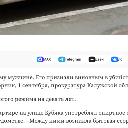
MAX
Telegram
Дзен
ВК
ему мужчине. Его признали виновным в убийс
рник, 1 сентября, прокуратура Калужской обл
гого режима на девять лет.
вартире на улице Кубяка употреблял спиртное 
едомстве. - Между ними возникла бытовая ссор