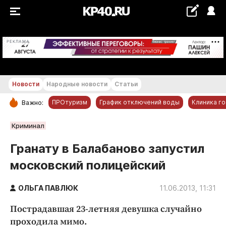
+29...+30 °С
РЕКЛАМА
Новости
Народные новости
Статьи
ПРОтуризм
График отключений воды
Клиника г
Важно:
РУБРИКИ
Криминал
Обнинск
Гранату в Балабаново запустил
Новости компаний
московский полицейский
Статьи
Народные новости
ОЛЬГА ПАВЛЮК
11.06.2013, 11:31
Авто и транспорт
Пострадавшая 23-летняя девушка случайно
Благоустройство
проходила мимо.