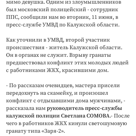
Интересное чтиво
мимо девушка. Одним из злоумышленников
был московский полицейский - сотрудник
Клиника года
ППС, сообщили нам во вторник, 11 июня, в
Бренд года
пресс-службе УМВД по Калужской области.
Работодатель года
Как уточнили в УМВД, второй участник
происшествия - житель Калужской области.
Он в органах не служит. Взрыву гранаты
предшествовал конфликт этих молодых людей
с работниками ЖКХ, красившими дом.
- По рассказам очевидцев, мастера присели
передохнуть на скамейку, и произошел
конфликт с отдыхавшими дома мужчинами, -
рассказала нам
руководитель пресс-службы
калужской полиции Светлана СОМОВА
.- После
чего в работников ЖКХ кинули светошумовую
гранату типа «Заря-2».