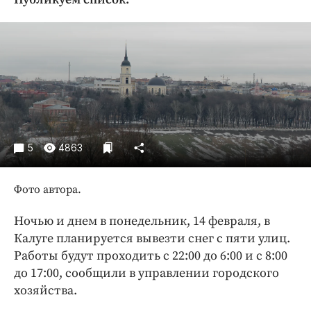
Криминал
Культура
Недвижимость и ЖКХ
Образование
Общество
Погода
Праздники
5
4863
Происшествия
Спорт
Фото автора.
Экономика и бизнес
Ночью и днем в понедельник, 14 февраля, в
ПРОЕКТЫ
Калуге планируется вывезти снег с пяти улиц.
Блоги
Работы будут проходить с 22:00 до 6:00 и с 8:00
до 17:00, сообщили в управлении городского
Издания
хозяйства.
Медиаперсона