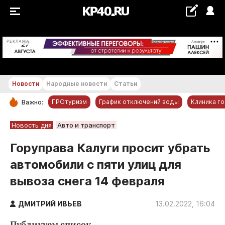
+26...+27 °С
РЕКЛАМА
Новости
Народные новости
Статьи
ПРОтуризм
График отключений воды
Клиника г
Важно:
РУБРИКИ
Новость дня
Авто и транспорт
Обнинск
Горуправа Калуги просит убрать
Новости компаний
автомобили с пяти улиц для
Статьи
вывоза снега 14 февраля
Народные новости
Авто и транспорт
ДМИТРИЙ ИВЬЕВ
13.02.2022, 16:04
Благоустройство
Публикуем список.