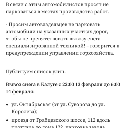
Интересное чтиво
В связи с этим автомобилистов просят не
Клиника года
парковаться в местах производства работ.
Бренд года
- Просим автовладельцев не парковать
Работодатель года
автомобили на указанных участках дорог,
чтобы не препятствовать вывозу снега
специализированной техникой! – говорится в
предупреждении управлении горхозяйства.
Публикуем список улиц.
Вывоз снега в Калуге с 22:00 13 февраля до 6:00
14 февраля:
ул. Октябрьская (от ул. Суворова до ул.
Королева);
проезд от Грабцевского шоссе, 112 вдоль
тротуара до дома 122, парковка завода