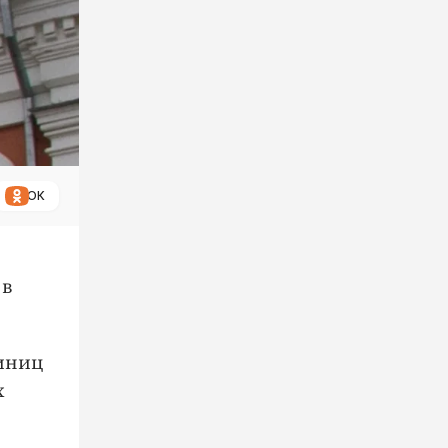
ОК
 в
диниц
х