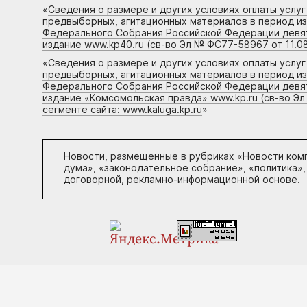
«
Сведения о размере и других условиях оплаты услу
предвыборных, агитационных материалов в период и
Федерального Собрания Российской Федерации девято
издание www.kp40.ru (св-во Эл № ФС77-58967 от 11.08
«
Сведения о размере и других условиях оплаты услу
предвыборных, агитационных материалов в период и
Федерального Собрания Российской Федерации девято
издание «Комсомольская правда» www.kp.ru (св-во Эл
сегменте сайта: www.kaluga.kp.ru
»
Новости, размещенные в рубриках «
Новости ком
дума», «законодательное собрание», «политика»,
договорной, рекламно-информационной основе.