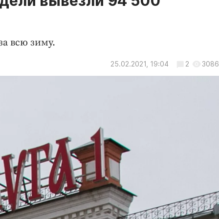
едели вывезли 94 500
за всю зиму.
25.02.2021, 19:04
2
3086