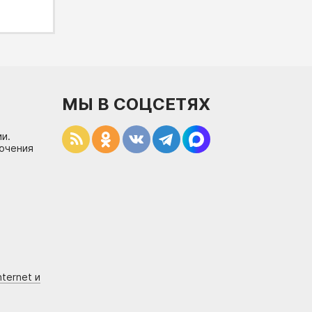
МЫ В СОЦСЕТЯХ
и.
лючения
ternet и