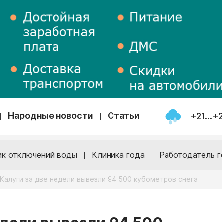
Народные новости
Статьи
+21...+
ик отключений воды
Клиника года
Работодатель г
 Калуги за две недели вывезли 94 500 кубометров снега