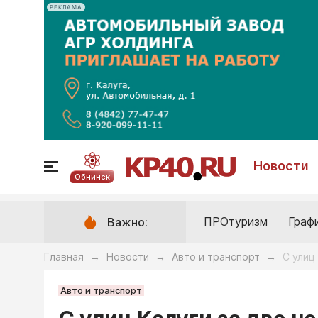
РЕКЛАМА
Новости
Обнинск
ПРОтуризм
Граф
Важно:
Главная
Новости
Авто и транспорт
С улиц
→
→
→
Авто и транспорт