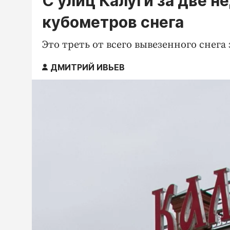
С улиц Калуги за две н
кубометров снега
Это треть от всего вывезенного снега 
ДМИТРИЙ ИВЬЕВ