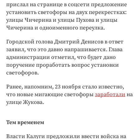
Интересное чтиво
прислал на странице в соцсети предложение
Клиника года
установить светофоры на двух перекрестках:
улицы Чичерина и улицы Пухова и улицы
Бренд года
Чичерина и одноименного переулка.
Работодатель года
Городской голова Дмитрий Денисов в ответ
заявил, что это давно напрашивается. Глава
администрации отметил, что будет дано
поручение проработать вопрос установки
светофоров.
Ранее, напомним, 23 ноября стало известно,
что новые мигающие светофоры
заработали
на
улице Жукова.
Тем временем
Власти Калуги предложили ввести войска на