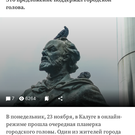
Криминал
голова.
Культура
Недвижимость и ЖКХ
Образование
Общество
Погода
Праздники
Происшествия
Спорт
Экономика и бизнес
ПРОЕКТЫ
7
6264
Блоги
В понедельник, 23 ноября, в Калуге в онлайн-
Издания
режиме прошла очередная планерка
Медиаперсона
городского головы. Один из жителей города