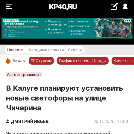
РЕКЛАМА
+22...+23 °С
Новости
Народные новости
Статьи
ПРОтуризм
График отключений воды
Клиника г
Важно:
РУБРИКИ
Авто и транспорт
Обнинск
В Калуге планируют установить
Новости компаний
новые светофоры на улице
Статьи
Чичерина
Народные новости
Авто и транспорт
ДМИТРИЙ ИВЬЕВ
23.11.2020, 17:03
Благоустройство
Это предложение поддержал городской