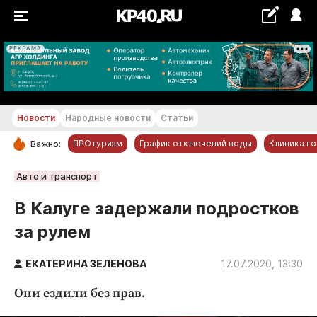
РЕКЛАМА
+25...+26 °С
Новости
Народные новости
Статьи
ПРОтуризм
График отключений воды
Клиника г
Важно:
РУБРИКИ
Авто и транспорт
Обнинск
В Калуге задержали подростков
Новости компаний
за рулем
Статьи
Народные новости
ЕКАТЕРИНА ЗЕЛЕНОВА
17.07.2020, 13:30
Авто и транспорт
Они ездили без прав.
Благоустройство