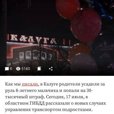
Криминал
Культура
Недвижимость и ЖКХ
Образование
Общество
Погода
Праздники
Происшествия
Спорт
6
5140
Экономика и бизнес
ПРОЕКТЫ
Как мы
писали
, в Калуге родители усадили за
руль 8-летнего мальчика и попали на 30-
Блоги
тысячный штраф. Сегодня, 17 июля, в
Издания
областном ГИБДД рассказали о новых случаях
Медиаперсона
управления транспортом подростками.