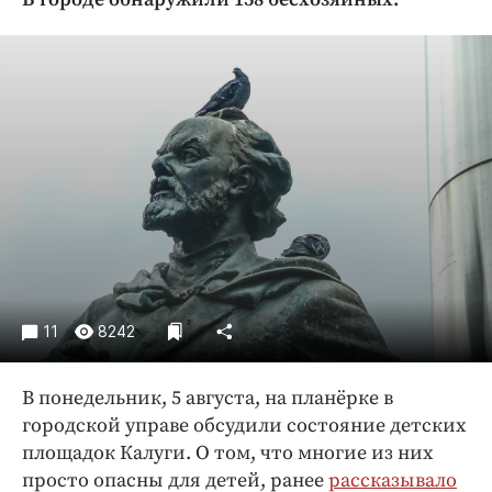
Криминал
Культура
Недвижимость и ЖКХ
Образование
Общество
Погода
Праздники
Происшествия
Спорт
Экономика и бизнес
11
8242
ПРОЕКТЫ
В понедельник, 5 августа, на планёрке в
Блоги
городской управе обсудили состояние детских
Издания
площадок Калуги. О том, что многие из них
Медиаперсона
просто опасны для детей, ранее
рассказывало