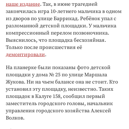
Интересное чтиво
наше издание
. Так, в июне трагедией
Клиника года
закончилась игра 10-летнего мальчика в одном
из дворов по улице Баррикад. Ребёнок упал с
Бренд года
разломанной детской площадки. У мальчика
Работодатель года
компрессионный перелом позвоночника.
Выяснилось, что площадка бесхозяйная.
Только после происшествия её
демонтировали
.
На планерке были показаны фото детской
площадки у дома № 25 по улице Маршала
Жукова. Ни на чьем балансе она не стоит. Кто
установил эту площадку, неизвестно. Таких
площадок в Калуге 158, сообщил первый
заместитель городского головы, начальник
управления городского хозяйства Алексей
Волков.