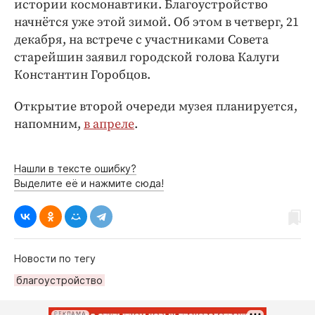
истории космонавтики. Благоустройство
Интересное чтиво
начнётся уже этой зимой. Об этом в четверг, 21
Клиника года
декабря, на встрече с участниками Совета
Бренд года
старейшин заявил городской голова Калуги
Работодатель года
Константин Горобцов.
Открытие второй очереди музея планируется,
напомним,
в апреле
.
Нашли в тексте ошибку?
Выделите её и нажмите сюда!
Новости по тегу
благоустройство
РЕКЛАМА