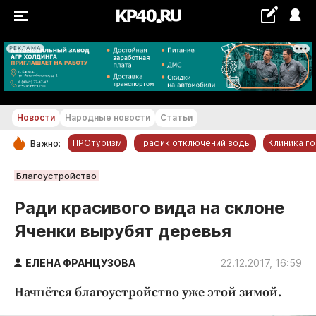
РЕКЛАМА
+24...+25 °С
Новости
Народные новости
Статьи
ПРОтуризм
График отключений воды
Клиника г
Важно:
РУБРИКИ
Благоустройство
Обнинск
Ради красивого вида на склоне
Новости компаний
Яченки вырубят деревья
Статьи
Народные новости
ЕЛЕНА ФРАНЦУЗОВА
22.12.2017, 16:59
Авто и транспорт
Начнётся благоустройство уже этой зимой.
Благоустройство