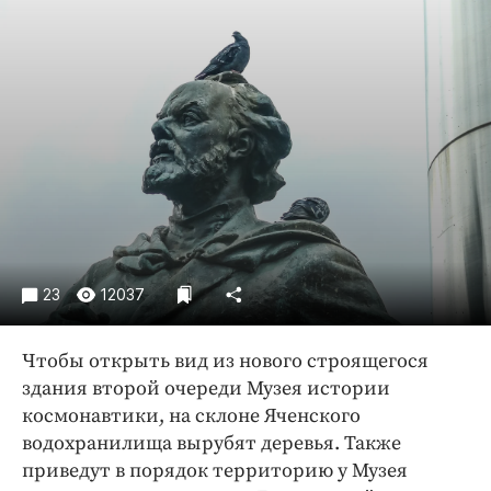
Криминал
Культура
Недвижимость и ЖКХ
Образование
Общество
Погода
Праздники
Происшествия
Спорт
23
12037
Экономика и бизнес
ПРОЕКТЫ
Чтобы открыть вид из нового строящегося
здания второй очереди Музея истории
Блоги
космонавтики, на склоне Яченского
Издания
водохранилища вырубят деревья. Также
Медиаперсона
приведут в порядок территорию у Музея