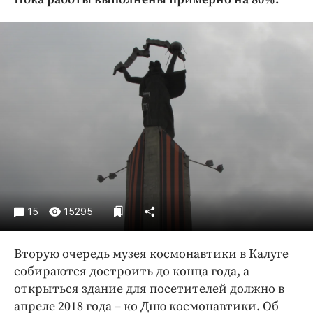
Криминал
Культура
Недвижимость и ЖКХ
Образование
Общество
Погода
Праздники
Происшествия
Спорт
Экономика и бизнес
15
15295
ПРОЕКТЫ
Вторую очередь музея космонавтики в Калуге
Блоги
собираются достроить до конца года, а
Издания
открыться здание для посетителей должно в
Медиаперсона
апреле 2018 года – ко Дню космонавтики. Об