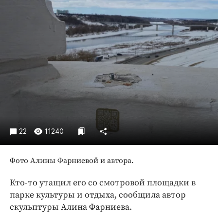
Криминал
Культура
Недвижимость и ЖКХ
Образование
Общество
Погода
Праздники
Происшествия
Спорт
22
11240
Экономика и бизнес
ПРОЕКТЫ
Фото Алины Фарниевой и автора.
Блоги
Кто-то утащил его со смотровой площадки в
Издания
парке культуры и отдыха, сообщила автор
Медиаперсона
скульптуры Алина Фарниева.