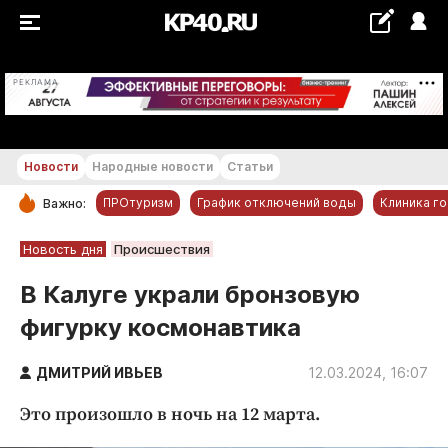
+17...+18 °С
РЕКЛАМА
Новости
Народные новости
Статьи
ПРОтуризм
График отключений воды
Клиника г
Важно:
РУБРИКИ
Новость дня
Происшествия
Обнинск
В Калуге украли бронзовую
Новости компаний
фигурку космонавтика
Статьи
Народные новости
ДМИТРИЙ ИВЬЕВ
12.03.2024, 16:07
Авто и транспорт
Это произошло в ночь на 12 марта.
Благоустройство