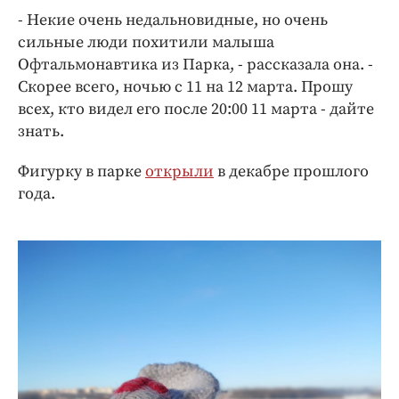
Интересное чтиво
- Некие очень недальновидные, но очень
Клиника года
сильные люди похитили малыша
Бренд года
Офтальмонавтика из Парка, - рассказала она. -
Работодатель года
Скорее всего, ночью с 11 на 12 марта. Прошу
всех, кто видел его после 20:00 11 марта - дайте
знать.
Фигурку в парке
открыли
в декабре прошлого
года.