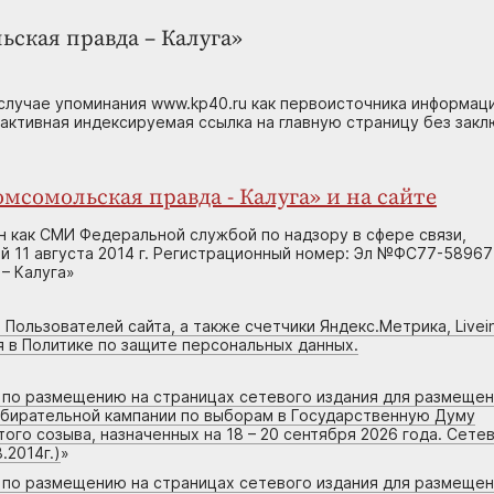
ьская правда – Калуга»
случае упоминания www.kp40.ru как первоисточника информаци
 активная индексируемая ссылка на главную страницу без зак
мсомольская правда - Калуга» и на сайте
н как СМИ Федеральной службой по надзору в сфере связи,
 11 августа 2014 г. Регистрационный номер: Эл №ФС77-58967
– Калуга»
 Пользователей сайта, а также счетчики Яндекс.Метрика, Livein
я в Политике по защите персональных данных.
г по размещению на страницах сетевого издания для размеще
збирательной кампании по выборам в Государственную Думу
го созыва, назначенных на 18 – 20 сентября 2026 года. Сете
.2014г.)
»
г по размещению на страницах сетевого издания для размеще