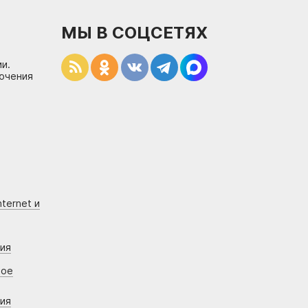
МЫ В СОЦСЕТЯХ
и.
лючения
ternet и
ния
вое
ния