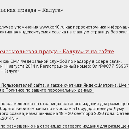
ьская правда – Калуга»
случае упоминания www.kp40.ru как первоисточника информаци
 активная индексируемая ссылка на главную страницу без зак
мсомольская правда - Калуга» и на сайте
н как СМИ Федеральной службой по надзору в сфере связи,
 11 августа 2014 г. Регистрационный номер: Эл №ФС77-58967
– Калуга»
 Пользователей сайта, а также счетчики Яндекс.Метрика, Livein
я в Политике по защите персональных данных.
г по размещению на страницах сетевого издания для размеще
збирательной кампании по выборам в Государственную Думу
го созыва, назначенных на 18 – 20 сентября 2026 года. Сете
.2014г.)
»
г по размещению на страницах сетевого издания для размеще