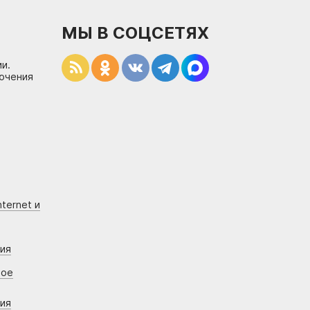
МЫ В СОЦСЕТЯХ
и.
лючения
ternet и
ния
вое
ния