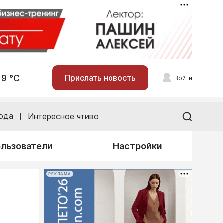
19 °С
Прислать новость
Войти
ода
Интересное чтиво
льзователи
Настройки
РЕКЛАМА