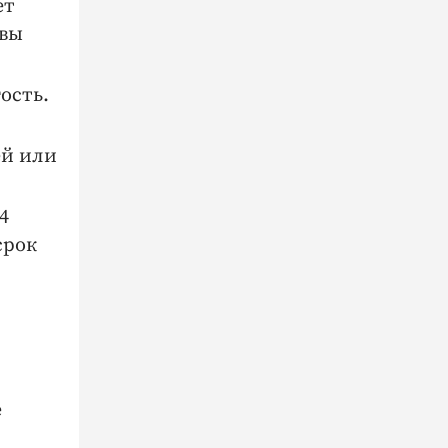
ет
 вы
ость.
ей или
4
срок
е