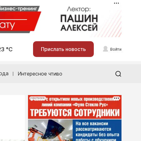
23 °С
Прислать новость
Войти
ода
Интересное чтиво
РЕКЛАМА