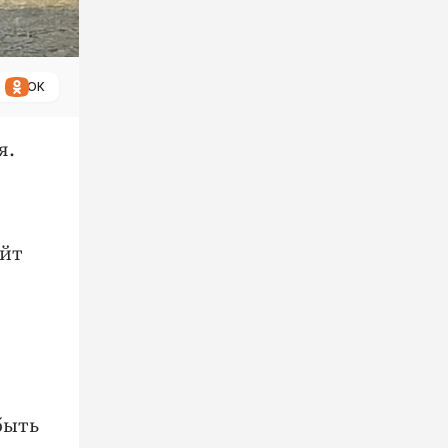
ОК
я.
айт
быть