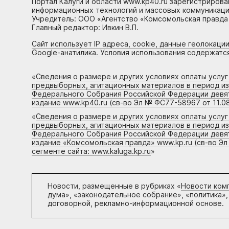
Портал Калуги и области www.kp40.ru зарегистрирова
информационных технологий и массовых коммуникаций
Учредитель: ООО «Агентство «Комсомольская правда 
Главный редактор: Ивкин В.П.
Сайт использует IP адреса, cookie, данные геолокации
Google-анатилика. Условия использования содержатс
«
Сведения о размере и других условиях оплаты услу
предвыборных, агитационных материалов в период и
Федерального Собрания Российской Федерации девято
издание www.kp40.ru (св-во Эл № ФС77-58967 от 11.08
«
Сведения о размере и других условиях оплаты услу
предвыборных, агитационных материалов в период и
Федерального Собрания Российской Федерации девято
издание «Комсомольская правда» www.kp.ru (св-во Эл
сегменте сайта: www.kaluga.kp.ru
»
Новости, размещенные в рубриках «
Новости ком
дума», «законодательное собрание», «политика»,
договорной, рекламно-информационной основе.