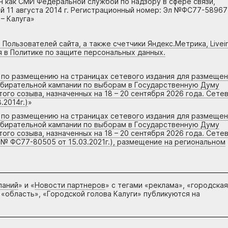
н как СМИ Федеральной службой по надзору в сфере связи,
 11 августа 2014 г. Регистрационный номер: Эл №ФС77-58967
– Калуга»
 Пользователей сайта, а также счетчики Яндекс.Метрика, Livein
я в Политике по защите персональных данных.
г по размещению на страницах сетевого издания для размеще
збирательной кампании по выборам в Государственную Думу
го созыва, назначенных на 18 – 20 сентября 2026 года. Сете
.2014г.)
»
г по размещению на страницах сетевого издания для размеще
збирательной кампании по выборам в Государственную Думу
го созыва, назначенных на 18 – 20 сентября 2026 года. Сете
 № ФС77-80505 от 15.03.2021г.), размещение на региональном
паний
» и «
Новости партнеров
» с тегами «реклама», «городская
 «область», «Городской голова Калуги» публикуются на