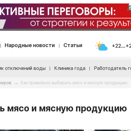
Народные новости
Статьи
+22...+
ик отключений воды
Клиника года
Работодатель г
неров
Как правильно выбирать мясо и мясную продукцию
→
ь мясо и мясную продукцию