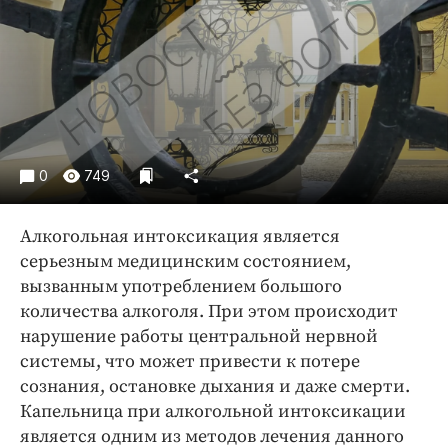
Криминал
Культура
Недвижимость и ЖКХ
Образование
Общество
Погода
0
749
Праздники
Происшествия
Алкогольная интоксикация является
Спорт
серьезным медицинским состоянием,
Экономика и бизнес
вызванным употреблением большого
количества алкоголя. При этом происходит
ПРОЕКТЫ
нарушение работы центральной нервной
системы, что может привести к потере
Блоги
сознания, остановке дыхания и даже смерти.
Издания
Капельница при алкогольной интоксикации
Медиаперсона
является одним из методов лечения данного