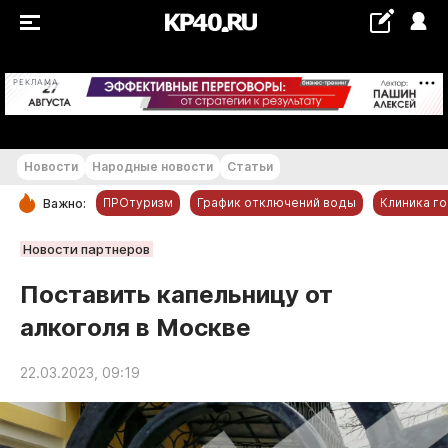
+21...+22 °С
РЕКЛАМА
Новости
Народные новости
Статьи
ПРОтуризм
График отключений воды
Клиника г
Важно:
РУБРИКИ
Новости партнеров
Обнинск
Поставить капельницу от
Новости компаний
алкоголя в Москве
Статьи
Народные новости
22.03.2023, 09:19
Авто и транспорт
Благоустройство