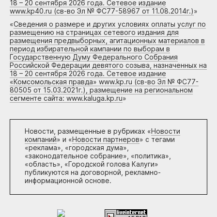
18 – 20 сентября 2026 года. Сетевое издание
www.kp40.ru (св-во Эл № ФС77-58967 от 11.08.2014г.)
»
«
Сведения о размере и других условиях оплаты услуг по
размещению на страницах сетевого издания для
размещения предвыборных, агитационных материалов в
период избирательной кампании по выборам в
Государственную Думу Федерального Собрания
Российской Федерации девятого созыва, назначенных на
18 – 20 сентября 2026 года. Сетевое издание
«Комсомольская правда» www.kp.ru (св-во Эл № ФС77-
80505 от 15.03.2021г.), размещение на региональном
сегменте сайта: www.kaluga.kp.ru
»
Новости, размещенные в рубриках «
Новости
компаний
» и «
Новости партнеров
» с тегами
«реклама», «городская дума»,
«законодательное собрание», «политика»,
«область», «Городской голова Калуги»
публикуются на договорной, рекламно-
информационной основе.