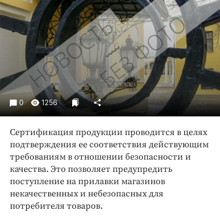
Криминал
Культура
Недвижимость и ЖКХ
Образование
Общество
Погода
Праздники
0
1256
Происшествия
Спорт
Сертификация продукции проводится в целях
Экономика и бизнес
подтверждения ее соответствия действующим
требованиям в отношении безопасности и
ПРОЕКТЫ
качества. Это позволяет предупредить
Блоги
поступление на прилавки магазинов
Издания
некачественных и небезопасных для
потребителя товаров.
Медиаперсона