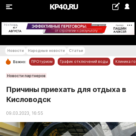
+26...+27 °С
РЕКЛАМА
Новости
Народные новости
Статьи
ПРОтуризм
График отключений воды
Клиника г
Важно:
РУБРИКИ
Новости партнеров
Обнинск
Причины приехать для отдыха в
Новости компаний
Кисловодск
Статьи
Народные новости
09.03.2023, 16:55
Авто и транспорт
Благоустройство