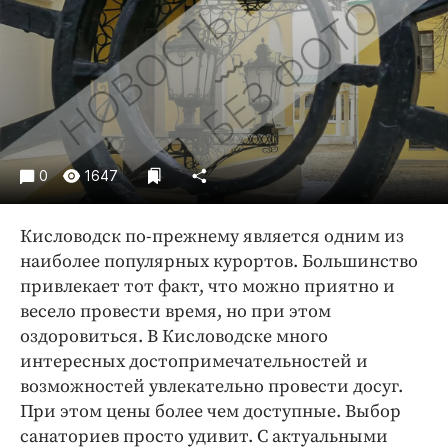
Криминал
Культура
Недвижимость и ЖКХ
Образование
Общество
Погода
0
1647
Праздники
Происшествия
Кисловодск по-прежнему является одним из
Спорт
наиболее популярных курортов. Большинство
Экономика и бизнес
привлекает тот факт, что можно приятно и
весело провести время, но при этом
ПРОЕКТЫ
оздоровиться. В Кисловодске много
интересных достопримечательностей и
Блоги
возможностей увлекательно провести досуг.
Издания
При этом цены более чем доступные. Выбор
Медиаперсона
санаториев просто удивит. С актуальными