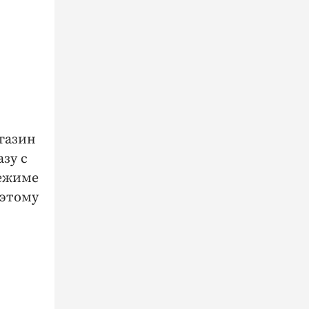
газин
зу с
режиме
оэтому