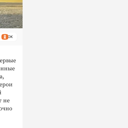
ОК
первые
онные
а,
герои
й
т не
точно