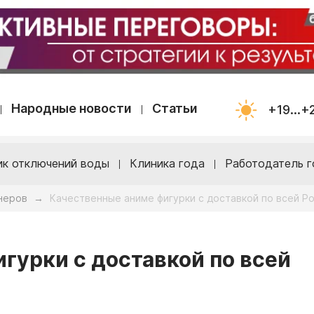
Народные новости
Статьи
+19...+
ик отключений воды
Клиника года
Работодатель г
неров
Качественные аниме фигурки с доставкой по всей Р
→
гурки с доставкой по всей