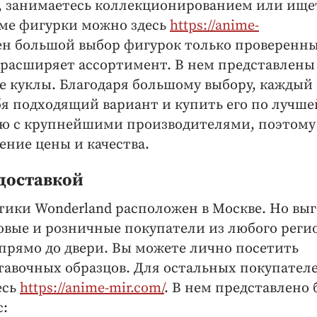
, занимаетесь коллекционированием или ище
име фигурки можно здесь
https://anime-
лен большой выбор фигурок только проверенн
расширяет ассортимент. В нем представлены
е куклы. Благодаря большому выбору, каждый
бя подходящий вариант и купить его по лучше
ую с крупнейшими производителями, поэтому
ние цены и качества.
 доставкой
тики Wonderland расположен в Москве. Но вы
товые и розничные покупатели из любого реги
 прямо до двери. Вы можете лично посетить
ставочных образцов. Для остальных покупател
есь
https://anime-mir.com/
. В нем представлено 
с: