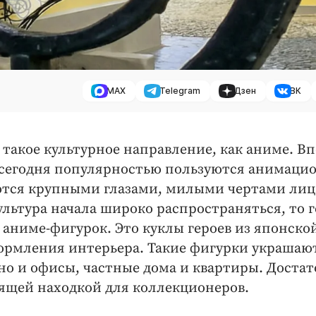
MAX
Telegram
Дзен
ВК
 такое культурное направление, как аниме. В
и сегодня популярностью пользуются анимаци
тся крупными глазами, милыми чертами лиц
льтура начала широко распространяться, то 
аниме-фигурок. Это куклы героев из японско
ормления интерьера. Такие фигурки украшаю
но и офисы, частные дома и квартиры. Доста
ящей находкой для коллекционеров.