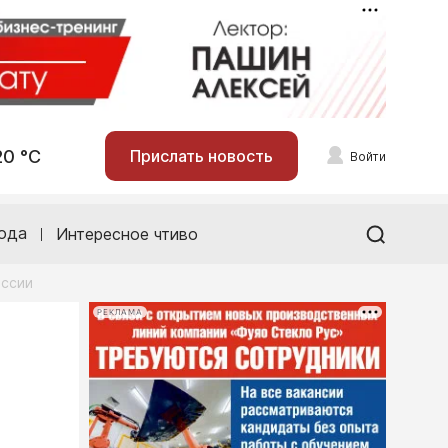
20 °С
Прислать новость
Войти
ода
Интересное чтиво
оссии
РЕКЛАМА