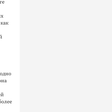
те
ых
 как
й
годно
она
ей
более