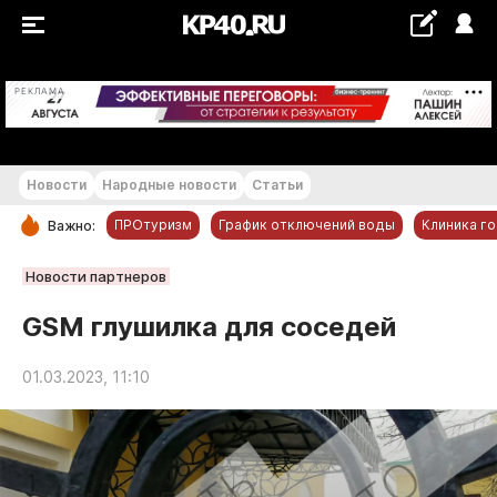
+20...+21 °С
РЕКЛАМА
Новости
Народные новости
Статьи
ПРОтуризм
График отключений воды
Клиника г
Важно:
РУБРИКИ
Новости партнеров
Обнинск
GSM глушилка для соседей
Новости компаний
01.03.2023, 11:10
Статьи
Народные новости
Авто и транспорт
Благоустройство