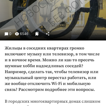
Криминал
Культура
Недвижимость и ЖКХ
Образование
Общество
0
6546
Погода
Праздники
Жильцы в соседних квартирах громко
Происшествия
включают музыку или телевизор, в том числе
и в ночное время. Можно ли как-то пресечь
Спорт
шумные хобби надоедливых соседей?
Экономика и бизнес
Например, сделать так, чтобы телевизор или
ПРОЕКТЫ
музыкальный центр перестал работать, или
же вообще отключить Wi-Fi и мобильную
Блоги
связь? Рассмотрим подробнее эти вопросы.
Издания
Медиаперсона
В городских многоквартирных домах слишком