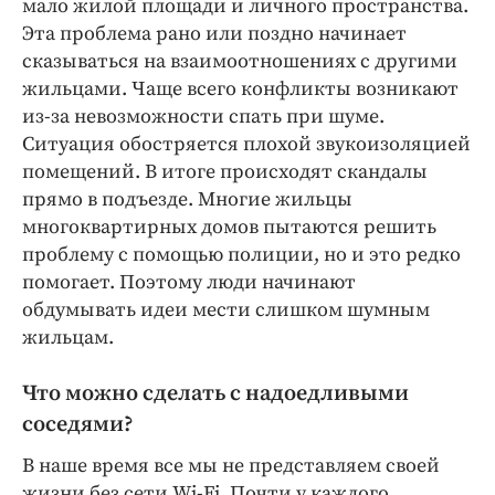
мало жилой площади и личного пространства.
Интересное чтиво
Эта проблема рано или поздно начинает
Клиника года
сказываться на взаимоотношениях с другими
Бренд года
жильцами. Чаще всего конфликты возникают
Работодатель года
из-за невозможности спать при шуме.
Ситуация обостряется плохой звукоизоляцией
помещений. В итоге происходят скандалы
прямо в подъезде. Многие жильцы
многоквартирных домов пытаются решить
проблему с помощью полиции, но и это редко
помогает. Поэтому люди начинают
обдумывать идеи мести слишком шумным
жильцам.
Что можно сделать с надоедливыми
соседями?
В наше время все мы не представляем своей
жизни без сети Wi-Fi. Почти у каждого