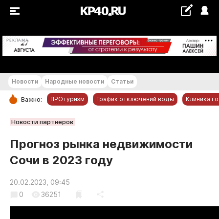
+22...+23 °С
РЕКЛАМА
Новости
Народные новости
Статьи
ПРОтуризм
График отключений воды
Клиника г
Важно:
РУБРИКИ
Новости партнеров
Обнинск
Прогноз рынка недвижимости
Новости компаний
Сочи в 2023 году
Статьи
Народные новости
20.02.2023, 09:45
0
36251
Авто и транспорт
Благоустройство