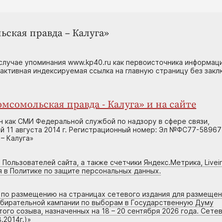
ьская правда – Калуга»
случае упоминания www.kp40.ru как первоисточника информаци
 активная индексируемая ссылка на главную страницу без зак
мсомольская правда - Калуга» и на сайте
н как СМИ Федеральной службой по надзору в сфере связи,
 11 августа 2014 г. Регистрационный номер: Эл №ФС77-58967
– Калуга»
 Пользователей сайта, а также счетчики Яндекс.Метрика, Livein
я в Политике по защите персональных данных.
г по размещению на страницах сетевого издания для размеще
збирательной кампании по выборам в Государственную Думу
го созыва, назначенных на 18 – 20 сентября 2026 года. Сете
.2014г.)
»