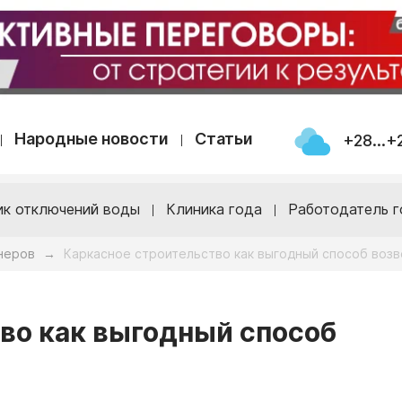
Народные новости
Статьи
+28...+
ик отключений воды
Клиника года
Работодатель г
неров
Каркасное строительство как выгодный способ воз
→
во как выгодный способ