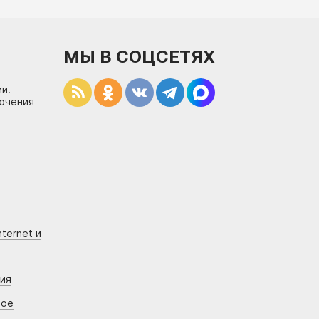
МЫ В СОЦСЕТЯХ
и.
лючения
ternet и
ния
вое