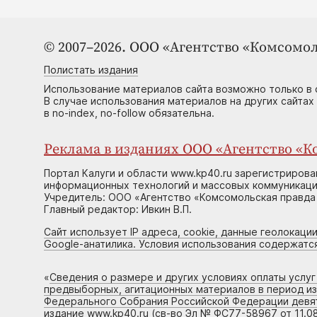
© 2007–2026. ООО «Агентство «Комсомол
Полистать издания
Использование материалов сайта возможно только в 
В случае использования материалов на других сайтах
в no-index, no-follow обязательна.
Реклама в изданиях ООО «Агентство «Ко
Портал Калуги и области www.kp40.ru зарегистрирова
информационных технологий и массовых коммуникаций
Учредитель: ООО «Агентство «Комсомольская правда 
Главный редактор: Ивкин В.П.
Сайт использует IP адреса, cookie, данные геолокации
Google-анатилика. Условия использования содержатс
«
Сведения о размере и других условиях оплаты услу
предвыборных, агитационных материалов в период и
Федерального Собрания Российской Федерации девято
издание www.kp40.ru (св-во Эл № ФС77-58967 от 11.08