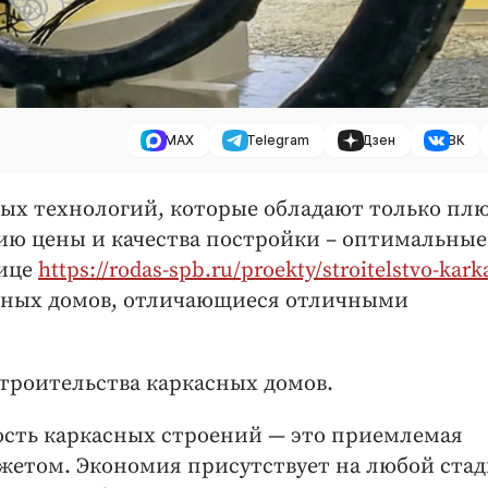
MAX
Telegram
Дзен
ВК
ных технологий, которые обладают только пл
ию цены и качества постройки – оптимальные
нице
https://rodas-spb.ru/proekty/stroitelstvo-kark
сных домов, отличающиеся отличными
троительства каркасных домов.
ость каркасных строений — это приемлемая
жетом. Экономия присутствует на любой ста