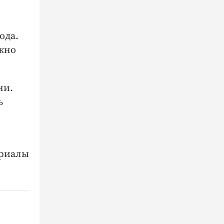
ода.
ожно
ни.
ь
ериалы