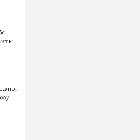
бо
анты
ложно,
озу