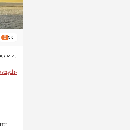
ОК
юсами.
asnyih-
дии