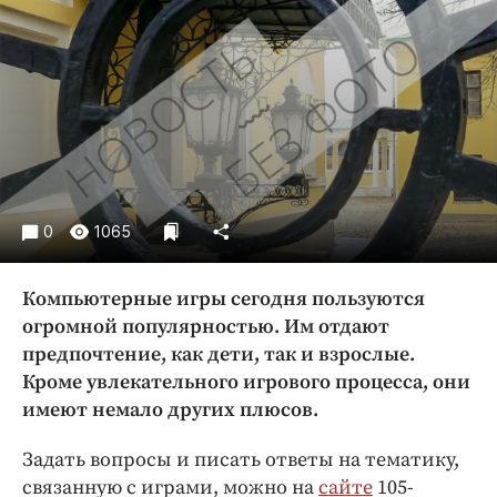
Криминал
Культура
Недвижимость и ЖКХ
Образование
Общество
Погода
Праздники
0
1065
Происшествия
Спорт
Компьютерные игры сегодня пользуются
Экономика и бизнес
огромной популярностью. Им отдают
предпочтение, как дети, так и взрослые.
ПРОЕКТЫ
Кроме увлекательного игрового процесса, они
Блоги
имеют немало других плюсов.
Издания
Задать вопросы и писать ответы на тематику,
Медиаперсона
связанную с играми, можно на
сайте
105-