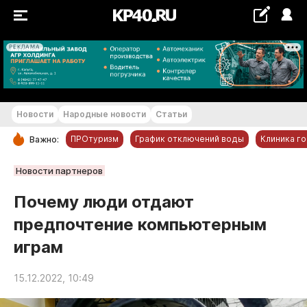
РЕКЛАМА
+21...+22 °С
Новости
Народные новости
Статьи
ПРОтуризм
График отключений воды
Клиника г
Важно:
РУБРИКИ
Новости партнеров
Обнинск
Почему люди отдают
Новости компаний
предпочтение компьютерным
Статьи
играм
Народные новости
Авто и транспорт
15.12.2022, 10:49
Благоустройство