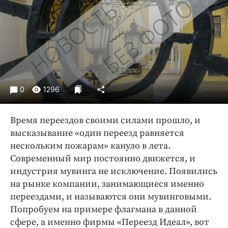
Криминал
Культура
Недвижимость и ЖКХ
Образование
Общество
Погода
0
1296
Праздники
Происшествия
Время переездов своими силами прошло, и
Спорт
высказывание «один переезд равняется
Экономика и бизнес
нескольким пожарам» кануло в лета.
Современный мир постоянно движется, и
ПРОЕКТЫ
индустрия мувинга не исключение. Появились
на рынке компании, занимающиеся именно
Блоги
переездами, и называются они мувинговыми.
Издания
Попробуем на примере флагмана в данной
Медиаперсона
сфере, а именно фирмы «Переезд Идеал», вот