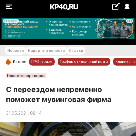
РЕКЛАМА
+14...+15 °С
Новости
Народные новости
Статьи
ПРОтуризм
График отключений воды
Клиника г
Важно:
РУБРИКИ
Новости партнеров
Обнинск
С переездом непременно
Новости компаний
поможет мувинговая фирма
Статьи
Народные новости
31.05.2021, 08:14
Авто и транспорт
Благоустройство