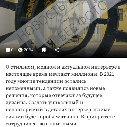
Криминал
Культура
Недвижимость и ЖКХ
Образование
Общество
Погода
0
2084
Праздники
Происшествия
О стильном, модном и актуальном интерьере в
Спорт
настоящее время мечтают миллионы. В 2021
Экономика и бизнес
году многие тенденции остались
неизменными, а также появились новые
ПРОЕКТЫ
решения, которые отвечают за будущее
дизайна. Создать уникальный и
Блоги
неповторимый в деталях интерьер своими
Издания
силами будет проблематично. В приоритете
Медиаперсона
сотрудничество с опытными