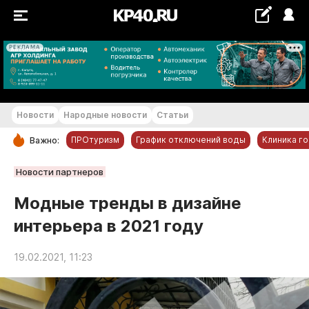
РЕКЛАМА
+18...+19 °С
Новости
Народные новости
Статьи
ПРОтуризм
График отключений воды
Клиника г
Важно:
РУБРИКИ
Новости партнеров
Обнинск
Модные тренды в дизайне
Новости компаний
интерьера в 2021 году
Статьи
Народные новости
19.02.2021, 11:23
Авто и транспорт
Благоустройство