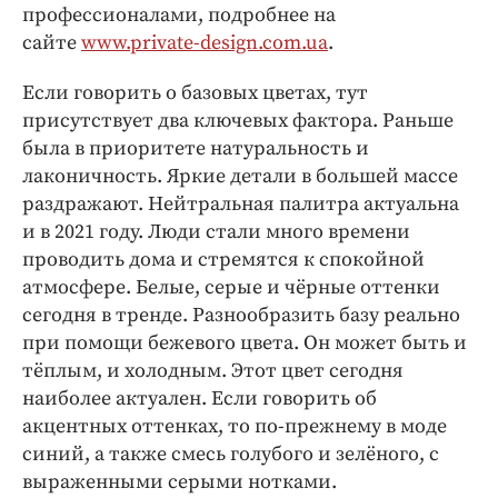
Интересное чтиво
профессионалами, подробнее на
Клиника года
сайте
www.private-design.com.ua
.
Бренд года
Если говорить о базовых цветах, тут
Работодатель года
присутствует два ключевых фактора. Раньше
была в приоритете натуральность и
лаконичность. Яркие детали в большей массе
раздражают. Нейтральная палитра актуальна
и в 2021 году. Люди стали много времени
проводить дома и стремятся к спокойной
атмосфере. Белые, серые и чёрные оттенки
сегодня в тренде. Разнообразить базу реально
при помощи бежевого цвета. Он может быть и
тёплым, и холодным. Этот цвет сегодня
наиболее актуален. Если говорить об
акцентных оттенках, то по-прежнему в моде
синий, а также смесь голубого и зелёного, с
выраженными серыми нотками.