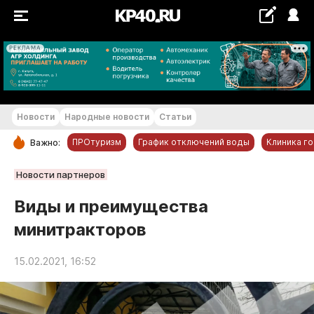
РЕКЛАМА
+23...+24 °С
Новости
Народные новости
Статьи
ПРОтуризм
График отключений воды
Клиника г
Важно:
РУБРИКИ
Новости партнеров
Обнинск
Виды и преимущества
Новости компаний
минитракторов
Статьи
Народные новости
15.02.2021, 16:52
Авто и транспорт
Благоустройство