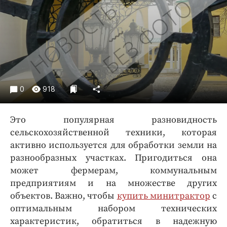
Криминал
Культура
Недвижимость и ЖКХ
Образование
Общество
Погода
0
918
Праздники
Происшествия
Это популярная разновидность
Спорт
сельскохозяйственной техники, которая
Экономика и бизнес
активно используется для обработки земли на
разнообразных участках. Пригодиться она
ПРОЕКТЫ
может фермерам, коммунальным
предприятиям и на множестве других
Блоги
объектов. Важно, чтобы
купить минитрактор
с
Издания
оптимальным набором технических
Медиаперсона
характеристик, обратиться в надежную