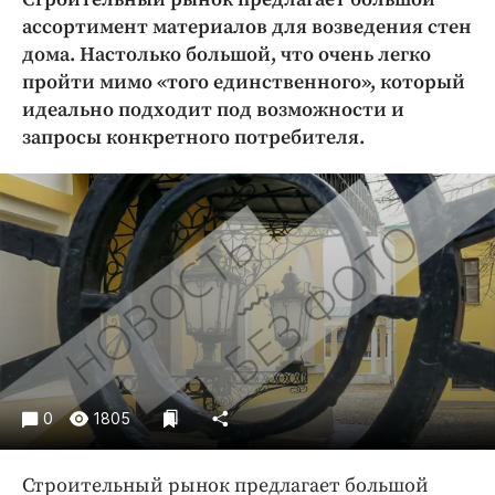
Криминал
ассортимент материалов для возведения стен
Культура
дома. Настолько большой, что очень легко
пройти мимо «того единственного», который
Недвижимость и ЖКХ
идеально подходит под возможности и
Образование
запросы конкретного потребителя.
Общество
Погода
Праздники
Происшествия
Спорт
Экономика и бизнес
ПРОЕКТЫ
Блоги
0
1805
Издания
Медиаперсона
Строительный рынок предлагает большой