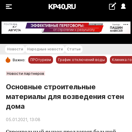
+24...+25 °С
РЕКЛАМА
Новости
Народные новости
Статьи
ПРОтуризм
График отключений воды
Клиника г
Важно:
РУБРИКИ
Новости партнеров
Обнинск
Основные строительные
Новости компаний
материалы для возведения стен
Статьи
дома
Народные новости
Авто и транспорт
05.01.2021, 13:08
Благоустройство
Строительный рынок предлагает большой