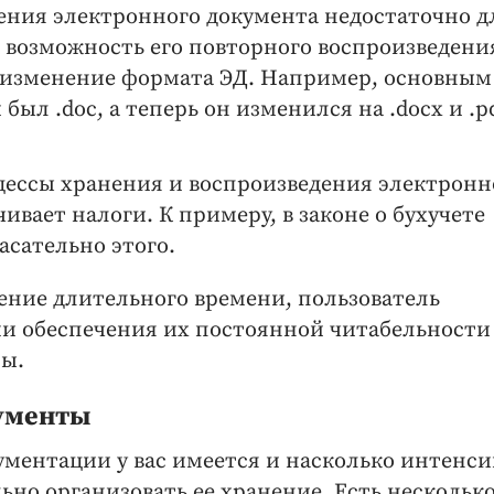
ения электронного документа недостаточно д
 возможность его повторного воспроизведени
 изменение формата ЭД. Например, основным
ыл .doc, а теперь он изменился на .docx и .pd
оцессы хранения и воспроизведения электрон
чивает налоги. К примеру, в законе о бухучете
асательно этого.
ение длительного времени, пользователь
ми обеспечения их постоянной читабельности
ы.
кументы
кументации у вас имеется и насколько интенс
ьно организовать ее хранение. Есть нескольк