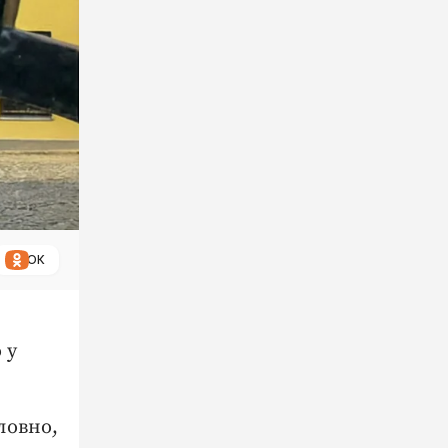
ОК
 у
ловно,