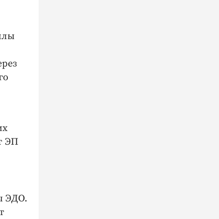
йлы
ерез
го
их
т ЭП
ы ЭДО.
т