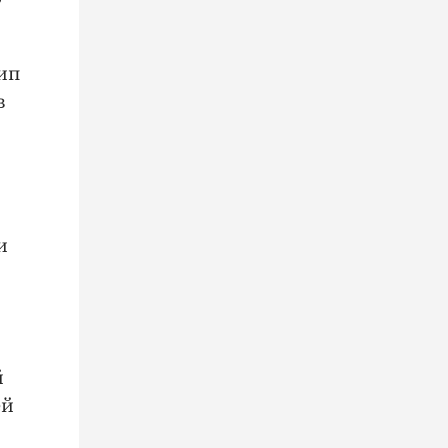
ип
в
и
й
ей