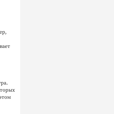
ер,
вает
ра.
оторых
 этом