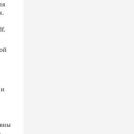
ля
я.
f.
ной
 и
ивны
о