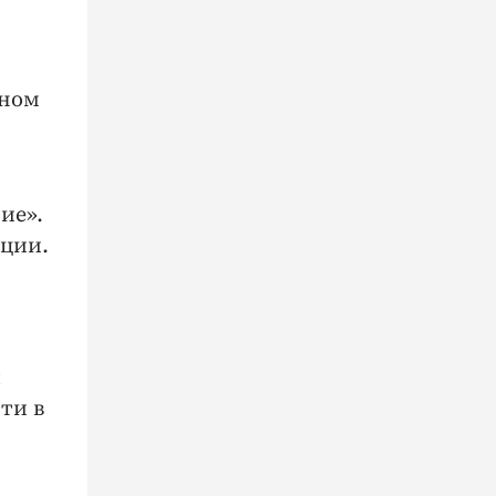
нном
ие».
ации.
ы
ти в