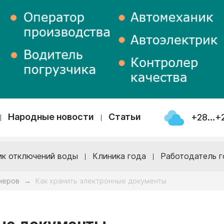
Народные новости
Статьи
+28...+
ик отключений воды
Клиника года
Работодатель г
неров
Как хранить электронные документы
→