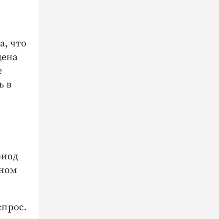
а, что
цена
е
ь в
риод
вном
спрос.