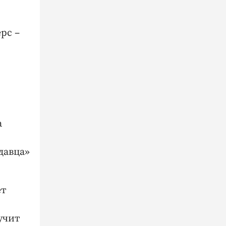
рс –
а
давца»
ет
учит