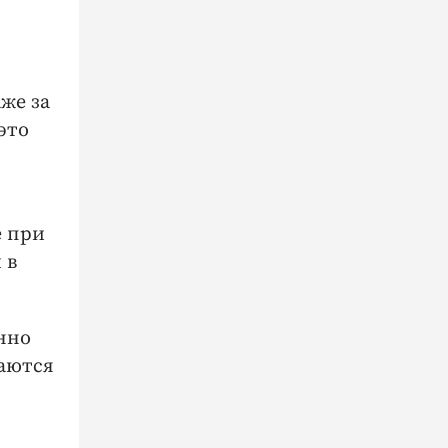
же за
это
е при
 в
нно
таются