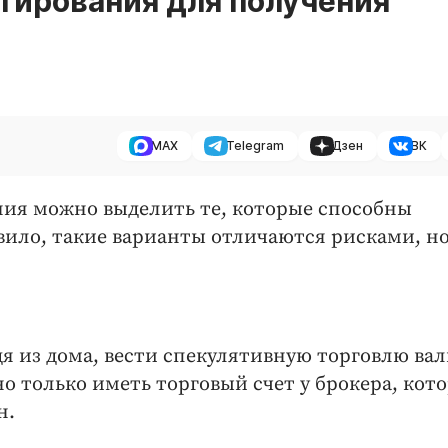
тирования для получения
MAX
Telegram
Дзен
ВК
ния можно выделить те, которые способны
ило, такие варианты отличаются рисками, н
я из дома, вести спекулятивную торговлю ва
но только иметь торговый счет у брокера, кот
н.