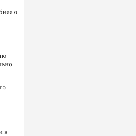
бнее о
ию
льно
то
и в