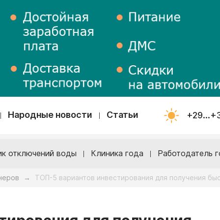
Народные новости
Статьи
+29...+
ик отключений воды
Клиника года
Работодатель г
неров
ТОП-5 вариантов инвестирования для получения бы
→