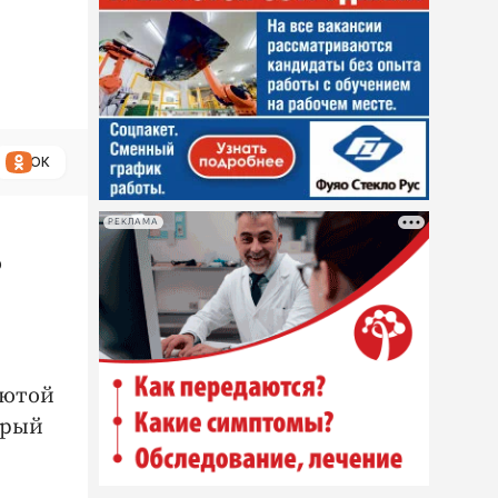
ОК
РЕКЛАМА
о
лютой
орый