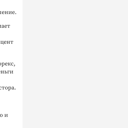
ление.
мает
оцент
орекс,
еньги
стора.
о и