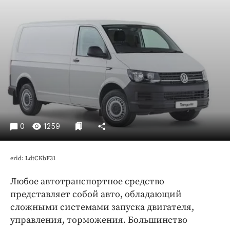
Криминал
Культура
Недвижимость и ЖКХ
Образование
Общество
Погода
Праздники
Происшествия
0
1259
Спорт
Экономика и бизнес
erid: LdtCKbF31
ПРОЕКТЫ
Любое автотранспортное средство
Блоги
представляет собой авто, обладающий
Издания
сложными системами запуска двигателя,
Медиаперсона
управления, торможения. Большинство