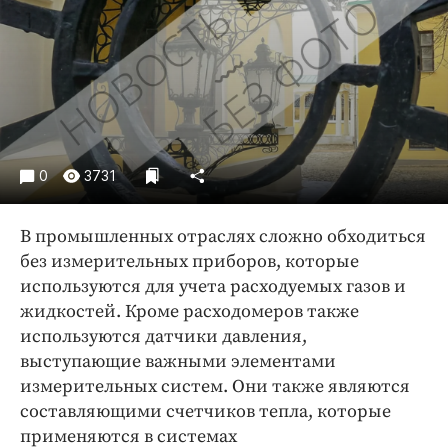
Криминал
Культура
Недвижимость и ЖКХ
Образование
Общество
Погода
0
3731
Праздники
Происшествия
В промышленных отраслях сложно обходиться
Спорт
без измерительных приборов, которые
Экономика и бизнес
используются для учета расходуемых газов и
жидкостей. Кроме расходомеров также
ПРОЕКТЫ
используются датчики давления,
выступающие важными элементами
Блоги
измерительных систем. Они также являются
Издания
составляющими счетчиков тепла, которые
Медиаперсона
применяются в системах