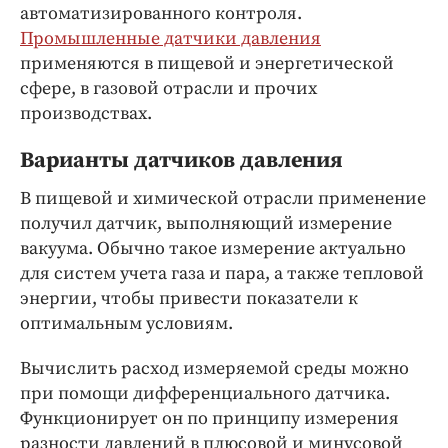
Интересное чтиво
автоматизированного контроля.
Клиника года
Промышленные датчики давления
применяются в пищевой и энергетической
Бренд года
сфере, в газовой отрасли и прочих
Работодатель года
производствах.
Варианты датчиков давления
В пищевой и химической отрасли применение
получил датчик, выполняющий измерение
вакуума. Обычно такое измерение актуально
для систем учета газа и пара, а также тепловой
энергии, чтобы привести показатели к
оптимальным условиям.
Вычислить расход измеряемой среды можно
при помощи дифференциального датчика.
Функционирует он по принципу измерения
разности давлений в плюсовой и минусовой