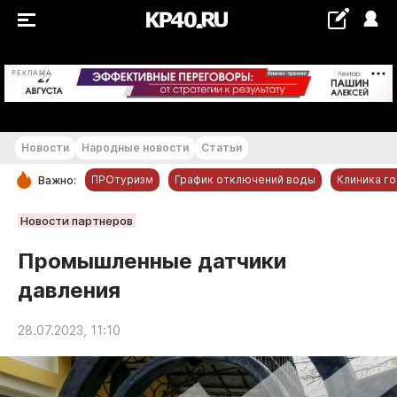
+18...+19 °С
РЕКЛАМА
Новости
Народные новости
Статьи
ПРОтуризм
График отключений воды
Клиника г
Важно:
РУБРИКИ
Новости партнеров
Обнинск
Промышленные датчики
Новости компаний
давления
Статьи
Народные новости
28.07.2023, 11:10
Авто и транспорт
Благоустройство