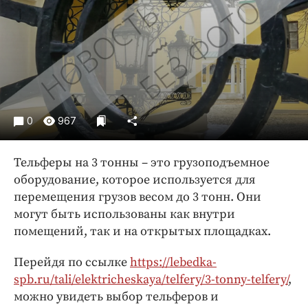
Криминал
Культура
Недвижимость и ЖКХ
Образование
Общество
Погода
0
967
Праздники
Происшествия
Тельферы на 3 тонны – это грузоподъемное
Спорт
оборудование, которое используется для
Экономика и бизнес
перемещения грузов весом до 3 тонн. Они
могут быть использованы как внутри
ПРОЕКТЫ
помещений, так и на открытых площадках.
Блоги
Перейдя по ссылке
https://lebedka-
Издания
spb.ru/tali/elektricheskaya/telfery/3-tonny-telfery/
,
Медиаперсона
можно увидеть выбор тельферов и