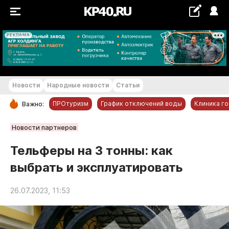
РЕКЛАМА
+16...+17 °С
Новости
Народные новости
Статьи
ПРОтуризм
График отключений воды
Клиника г
Важно:
РУБРИКИ
Новости партнеров
Обнинск
Тельферы на 3 тонны: как
Новости компаний
выбрать и эксплуатировать
Статьи
Народные новости
26.07.2023, 11:53
Авто и транспорт
Благоустройство