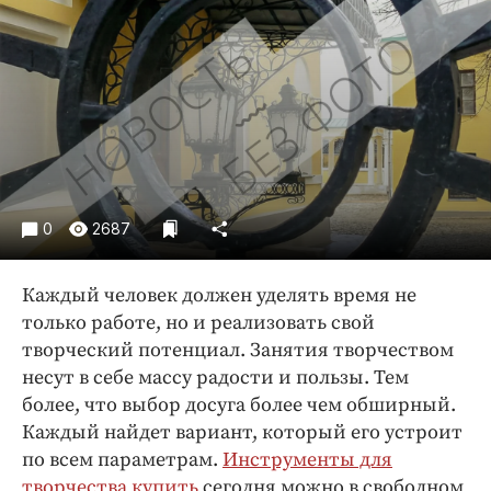
Криминал
Культура
Недвижимость и ЖКХ
Образование
Общество
Погода
Праздники
0
2687
Происшествия
Спорт
Каждый человек должен уделять время не
Экономика и бизнес
только работе, но и реализовать свой
творческий потенциал. Занятия творчеством
ПРОЕКТЫ
несут в себе массу радости и пользы. Тем
Блоги
более, что выбор досуга более чем обширный.
Издания
Каждый найдет вариант, который его устроит
по всем параметрам.
Инструменты для
Медиаперсона
творчества купить
сегодня можно в свободном