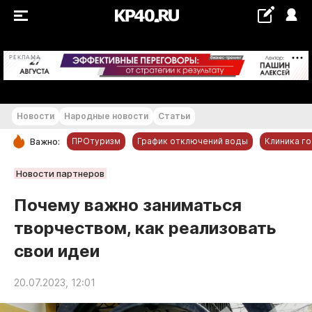
+22...+23 °С
РЕКЛАМА
Новости
Народные новости
Статьи
ПРОтуризм
График отключений воды
Клиника г
Важно:
РУБРИКИ
Новости партнеров
Обнинск
Почему важно заниматься
Новости компаний
творчеством, как реализовать
Статьи
свои идеи
Народные новости
Авто и транспорт
20.07.2023, 12:01
Благоустройство