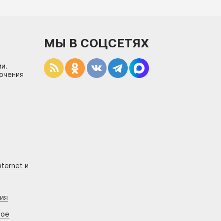
МЫ В СОЦСЕТЯХ
и.
лючения
ternet и
ния
вое