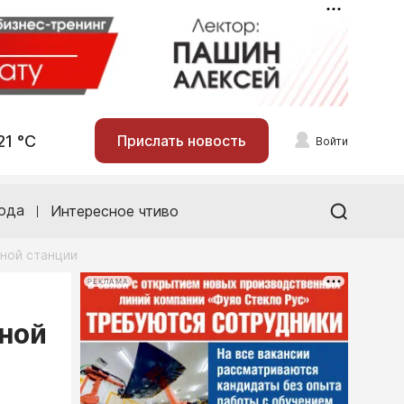
21 °С
Прислать новость
Войти
ода
Интересное чтиво
ной станции
РЕКЛАМА
сной