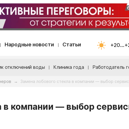
Народные новости
Статьи
+20...+
ик отключений воды
Клиника года
Работодатель г
неров
Замена лобового стекла в компании — выбор сервис
→
а в компании — выбор серви