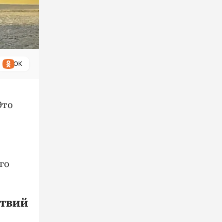
ОК
Это
го
ствий