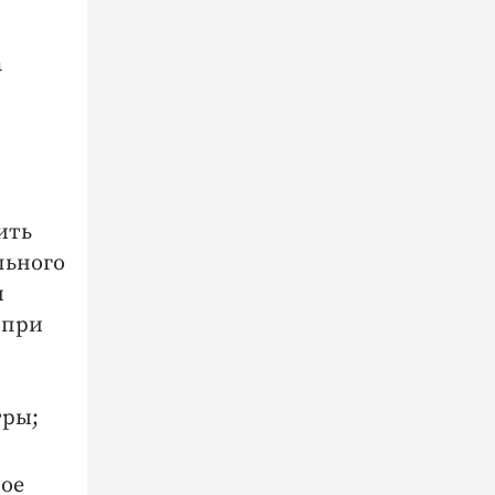
а
ить
льного
и
 при
тры;
рое