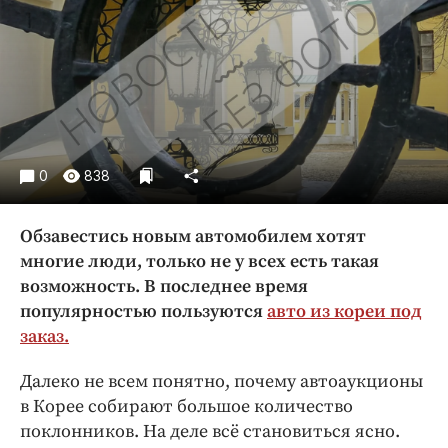
Криминал
Культура
Недвижимость и ЖКХ
Образование
Общество
Погода
0
838
Праздники
Происшествия
Обзавестись новым автомобилем хотят
Спорт
многие люди, только не у всех есть такая
Экономика и бизнес
возможность. В последнее время
популярностью пользуются
авто из кореи под
ПРОЕКТЫ
заказ.
Блоги
Далеко не всем понятно, почему автоаукционы
Издания
в Корее собирают большое количество
Медиаперсона
поклонников. На деле всё становиться ясно.