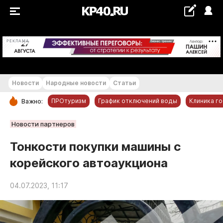
+30 °С
РЕКЛАМА
Новости
Народные новости
Статьи
ПРОтуризм
График отключений воды
Клиника г
Важно:
РУБРИКИ
Новости партнеров
Обнинск
Тонкости покупки машины с
Новости компаний
корейского автоаукциона
Статьи
Народные новости
04.07.2023, 11:17
Авто и транспорт
Благоустройство