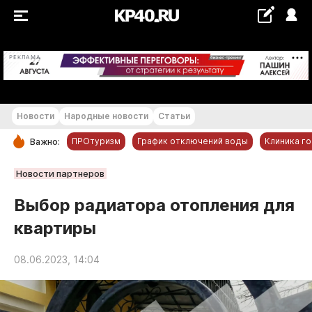
+18...+19 °С
РЕКЛАМА
Новости
Народные новости
Статьи
ПРОтуризм
График отключений воды
Клиника г
Важно:
РУБРИКИ
Новости партнеров
Обнинск
Выбор радиатора отопления для
Новости компаний
квартиры
Статьи
Народные новости
08.06.2023, 14:04
Авто и транспорт
Благоустройство