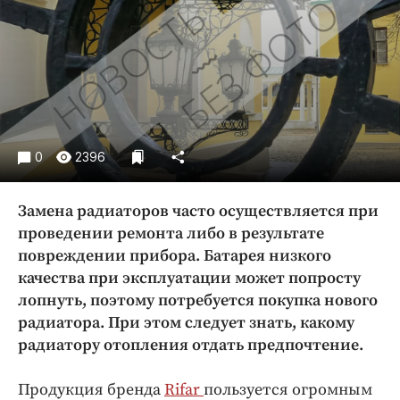
Криминал
Культура
Недвижимость и ЖКХ
Образование
Общество
Погода
0
2396
Праздники
Происшествия
Замена радиаторов часто осуществляется при
Спорт
проведении ремонта либо в результате
Экономика и бизнес
повреждении прибора. Батарея низкого
качества при эксплуатации может попросту
ПРОЕКТЫ
лопнуть, поэтому потребуется покупка нового
радиатора. При этом следует знать, какому
Блоги
радиатору отопления отдать предпочтение.
Издания
Медиаперсона
Продукция бренда
Rifar
пользуется огромным