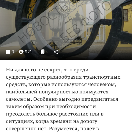
Криминал
Культура
Недвижимость и ЖКХ
Образование
Общество
Погода
0
921
Праздники
Происшествия
Ни для кого не секрет, что среди
Спорт
существующего разнообразия транспортных
Экономика и бизнес
средств, которые используются человеком,
наибольшей популярностью пользуются
ПРОЕКТЫ
самолеты. Особенно выгодно передвигаться
таким образом при необходимости
Блоги
преодолеть большое расстояние или в
Издания
ситуациях, когда времени на дорогу
Медиаперсона
совершенно нет. Разумеется, полет в