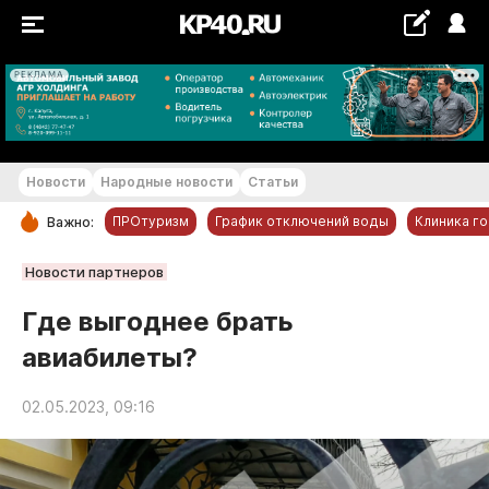
РЕКЛАМА
+29...+30 °С
Новости
Народные новости
Статьи
ПРОтуризм
График отключений воды
Клиника г
Важно:
РУБРИКИ
Новости партнеров
Обнинск
Где выгоднее брать
Новости компаний
авиабилеты?
Статьи
Народные новости
02.05.2023, 09:16
Авто и транспорт
Благоустройство