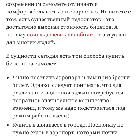
Интересное чтиво
современном самолете отличается
Клиника года
комфортабельностью и скоростью. Но вместе с
тем, есть существенный недостаток - это
Бренд года
достаточно высокая стоимость билетов. А
Работодатель года
потому
поиск дешевых авиабилетов
актуален
для многих людей.
В сущности сегодня есть три способа купить
билеты на самолет:
Лично посетить аэропорт и там приобрести
билет. Однако, следует понимать, что для
реализации подобной задачи потребуется
потратить значительное количество
времени, к тому же надо подстроиться под
режим работы кассы;
Купить в авиакассе в городе. Поскольку не
нужно ехать в аэропорт, который почти