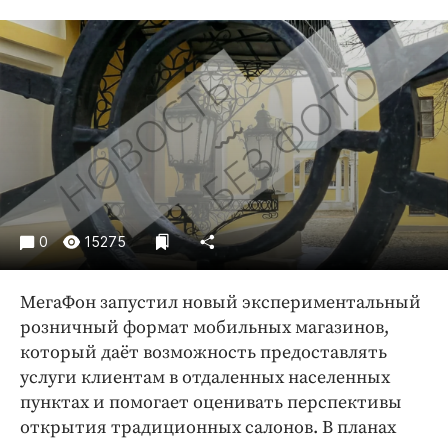
Криминал
Культура
Недвижимость и ЖКХ
Образование
Общество
Погода
Праздники
Происшествия
0
15275
Спорт
Экономика и бизнес
МегаФон запустил новый экспериментальный
ПРОЕКТЫ
розничный формат мобильных магазинов,
который даёт возможность предоставлять
Блоги
услуги клиентам в отдаленных населенных
Издания
пунктах и помогает оценивать перспективы
Медиаперсона
открытия традиционных салонов. В планах