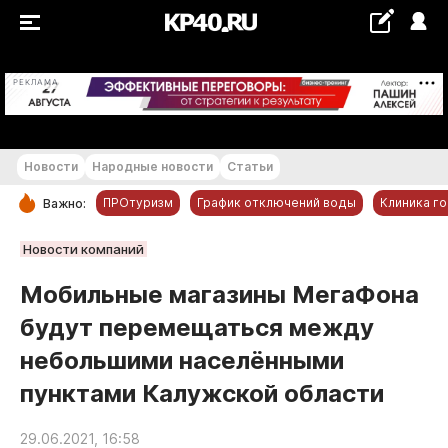
+18...+19 °С
РЕКЛАМА
Новости
Народные новости
Статьи
ПРОтуризм
График отключений воды
Клиника г
Важно:
РУБРИКИ
Новости компаний
Обнинск
Мобильные магазины МегаФона
Новости компаний
будут перемещаться между
Статьи
небольшими населёнными
Народные новости
пунктами Калужской области
Авто и транспорт
Благоустройство
29.06.2021, 16:58