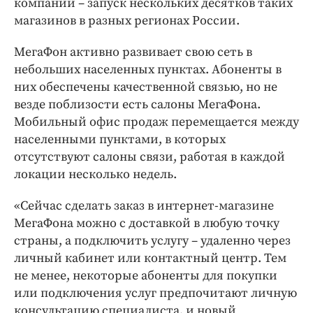
компании – запуск нескольких десятков таких
Интересное чтиво
магазинов в разных регионах России.
Клиника года
Бренд года
МегаФон активно развивает свою сеть в
Работодатель года
небольших населенных пунктах. Абоненты в
них обеспечены качественной связью, но не
везде поблизости есть салоны МегаФона.
Мобильный офис продаж перемещается между
населенными пунктами, в которых
отсутствуют салоны связи, работая в каждой
локации несколько недель.
«Сейчас сделать заказ в интернет-магазине
МегаФона можно с доставкой в любую точку
страны, а подключить услугу – удаленно через
личный кабинет или контактный центр. Тем
не менее, некоторые абоненты для покупки
или подключения услуг предпочитают личную
консультацию специалиста, и новый