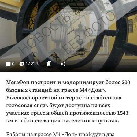
Криминал
Культура
Недвижимость и ЖКХ
Образование
Общество
Погода
Праздники
0
14238
Происшествия
Спорт
МегаФон построит и модернизирует более 200
Экономика и бизнес
базовых станций на трассе М4 «Дон».
Высокоскоростной интернет и стабильная
ПРОЕКТЫ
голосовая связь будет доступна на всех
Блоги
участках трассы общей протяженностью 1543
Издания
км и в близлежащих населенных пунктах.
Медиаперсона
Работы на трассе М4 «Дон» пройдут в два