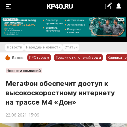
РЕКЛАМА
+25...+26 °С
Новости
Народные новости
Статьи
ПРОтуризм
График отключений воды
Клиника г
Важно:
РУБРИКИ
Новости компаний
Обнинск
МегаФон обеспечит доступ к
Новости компаний
высокоскоростному интернету
Статьи
на трассе М4 «Дон»
Народные новости
Авто и транспорт
22.06.2021, 15:09
Благоустройство