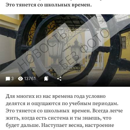
Криминал
Это тянется со школьных времен.
Культура
Недвижимость и ЖКХ
Образование
Общество
Погода
Праздники
Происшествия
Спорт
3
13761
Экономика и бизнес
ПРОЕКТЫ
Для многих из нас времена года условно
делятся и ощущаются по учебным периодам.
Блоги
Это тянется со школьных времен. Всегда легче
Издания
жить, когда есть система и ты знаешь, что
Медиаперсона
будет дальше. Наступает весна, настроение