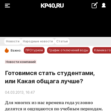
+21...+22 °С
Новости
Народные новости
Статьи
ПРОтуризм
График отключений воды
Клиника г
Важно:
РУБРИКИ
Новости компаний
Обнинск
Готовимся стать студентами,
Новости компаний
или Какая общага лучше?
Статьи
Народные новости
04.03.2013, 16:47
Авто и транспорт
Для многих из нас времена года условно
Благоустройство
делятся и ощущаются по учебным периодам.