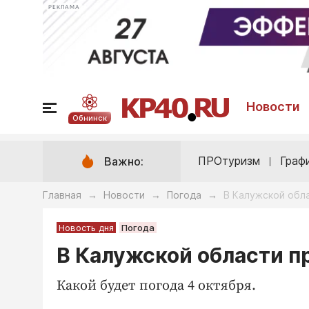
РЕКЛАМА
Новости
Обнинск
ПРОтуризм
Граф
Важно:
Главная
Новости
Погода
В Калужской обл
→
→
→
Новость дня
Погода
В Калужской области 
Какой будет погода 4 октября.