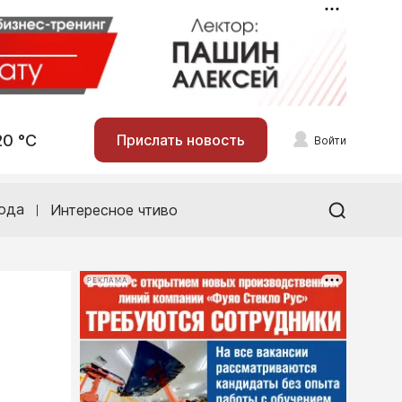
20 °С
Прислать новость
Войти
ода
Интересное чтиво
РЕКЛАМА