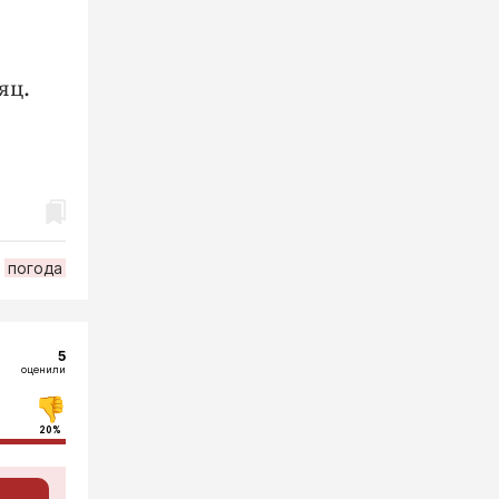
яц.
погода
5
оценили
20%