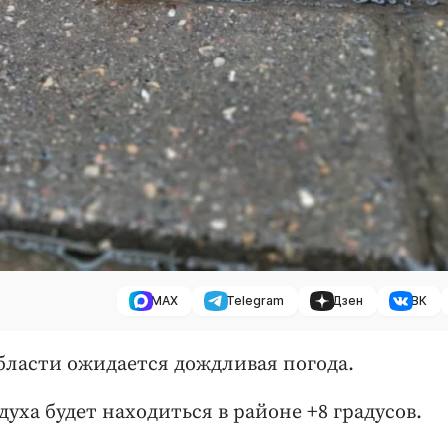
MAX
Telegram
Дзен
ВК
области ожидается дождливая погода.
духа будет находиться в районе +8 градусов.