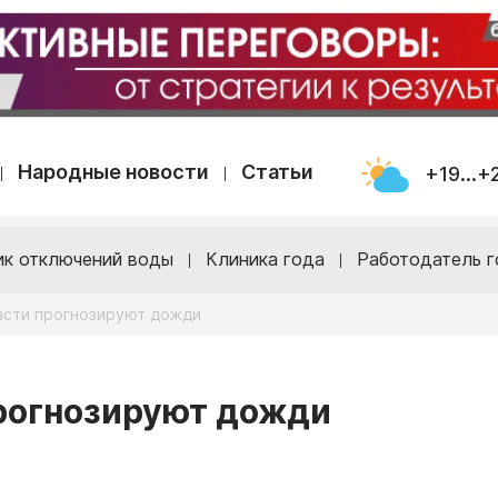
Народные новости
Статьи
+19...+
ик отключений воды
Клиника года
Работодатель г
асти прогнозируют дожди
прогнозируют дожди