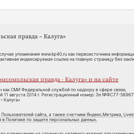
ьская правда – Калуга»
случае упоминания www.kp40.ru как первоисточника информаци
 активная индексируемая ссылка на главную страницу без зак
мсомольская правда - Калуга» и на сайте
н как СМИ Федеральной службой по надзору в сфере связи,
 11 августа 2014 г. Регистрационный номер: Эл №ФС77-58967
– Калуга»
 Пользователей сайта, а также счетчики Яндекс.Метрика, Livein
я в Политике по защите персональных данных.
г по размещению на страницах сетевого издания для размеще