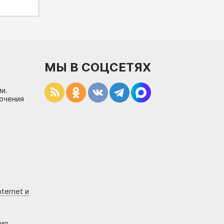
МЫ В СОЦСЕТЯХ
и.
лючения
ternet и
ния