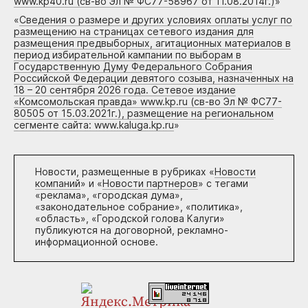
www.kp40.ru (св-во Эл № ФС77-58967 от 11.08.2014г.)
»
«
Сведения о размере и других условиях оплаты услуг по
размещению на страницах сетевого издания для
размещения предвыборных, агитационных материалов в
период избирательной кампании по выборам в
Государственную Думу Федерального Собрания
Российской Федерации девятого созыва, назначенных на
18 – 20 сентября 2026 года. Сетевое издание
«Комсомольская правда» www.kp.ru (св-во Эл № ФС77-
80505 от 15.03.2021г.), размещение на региональном
сегменте сайта: www.kaluga.kp.ru
»
Новости, размещенные в рубриках «
Новости
компаний
» и «
Новости партнеров
» с тегами
«реклама», «городская дума»,
«законодательное собрание», «политика»,
«область», «Городской голова Калуги»
публикуются на договорной, рекламно-
информационной основе.