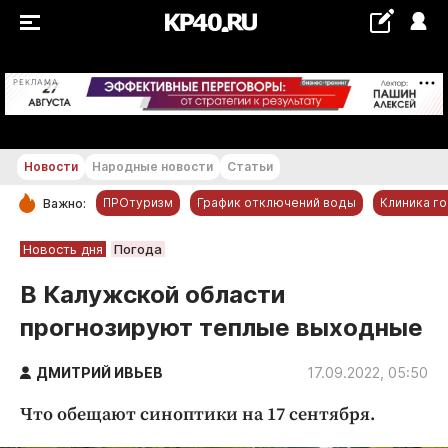
+22...+23 °С
РЕКЛАМА
Новости
Народные новости
Статьи
ПРОтуризм
График отключений воды
Клиника г
Важно:
РУБРИКИ
Новость дня
Погода
Обнинск
В Калужской области
Новости компаний
прогнозируют теплые выходные
Статьи
Народные новости
ДМИТРИЙ ИВЬЕВ
17.09.2022, 05:50
Авто и транспорт
Что обещают синоптики на 17 сентября.
Благоустройство