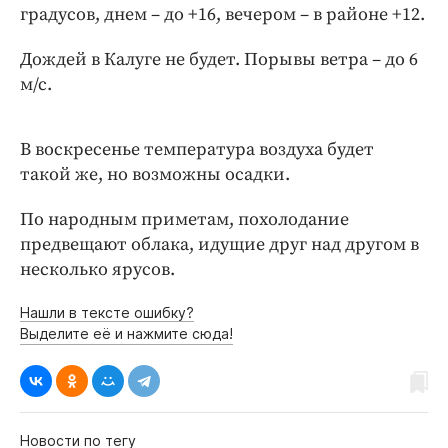
Интересное чтиво
градусов, днем – до +16, вечером – в районе +12.
Клиника года
Дождей в Калуге не будет. Порывы ветра – до 6
Бренд года
м/с.
Работодатель года
В воскресенье температура воздуха будет
такой же, но возможны осадки.
По народным приметам, похолодание
предвещают облака, идущие друг над другом в
несколько ярусов.
Нашли в тексте ошибку?
Выделите её и нажмите сюда!
Новости по тегу