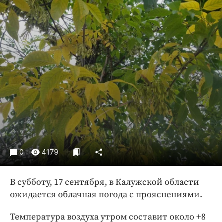
Криминал
Культура
Недвижимость и ЖКХ
Образование
Общество
Погода
Праздники
Происшествия
Спорт
Экономика и бизнес
0
4179
ПРОЕКТЫ
Блоги
В субботу, 17 сентября, в Калужской области
ожидается облачная погода с прояснениями.
Издания
Медиаперсона
Температура воздуха утром составит около +8