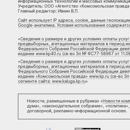
информационных технологий и массовых коммуникаций
Учредитель: ООО «Агентство «Комсомольская правда 
Главный редактор: Ивкин В.П.
Сайт использует IP адреса, cookie, данные геолокации
Google-анатилика. Условия использования содержатс
«
Сведения о размере и других условиях оплаты услу
предвыборных, агитационных материалов в период и
Федерального Собрания Российской Федерации девято
издание www.kp40.ru (св-во Эл № ФС77-58967 от 11.08
«
Сведения о размере и других условиях оплаты услу
предвыборных, агитационных материалов в период и
Федерального Собрания Российской Федерации девято
издание «Комсомольская правда» www.kp.ru (св-во Эл
сегменте сайта: www.kaluga.kp.ru
»
Новости, размещенные в рубриках «
Новости ком
дума», «законодательное собрание», «политика»,
договорной, рекламно-информационной основе.