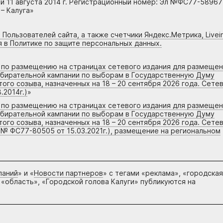
 11 августа 2014 г. Регистрационный номер: Эл №ФС77-58967
– Калуга»
 Пользователей сайта, а также счетчики Яндекс.Метрика, Livein
я в Политике по защите персональных данных.
г по размещению на страницах сетевого издания для размеще
збирательной кампании по выборам в Государственную Думу
го созыва, назначенных на 18 – 20 сентября 2026 года. Сете
.2014г.)
»
г по размещению на страницах сетевого издания для размеще
збирательной кампании по выборам в Государственную Думу
го созыва, назначенных на 18 – 20 сентября 2026 года. Сете
 № ФС77-80505 от 15.03.2021г.), размещение на региональном
паний
» и «
Новости партнеров
» с тегами «реклама», «городская
 «область», «Городской голова Калуги» публикуются на