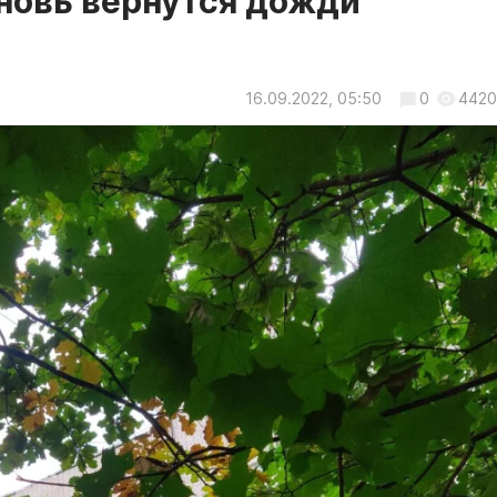
новь вернутся дожди
16.09.2022, 05:50
0
4420