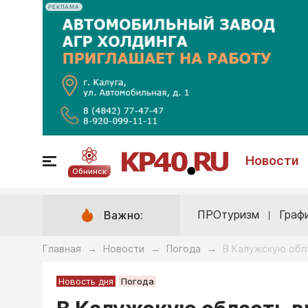
РЕКЛАМА
Новости
Обнинск
ПРОтуризм
Граф
Важно:
Главная
Новости
Погода
В Калужскую обл
→
→
→
Новость дня
Погода