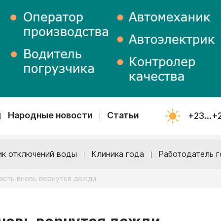
Народные новости
Статьи
+23...+
ик отключений воды
Клиника года
Работодатель г
асть вновь вернутся дожди