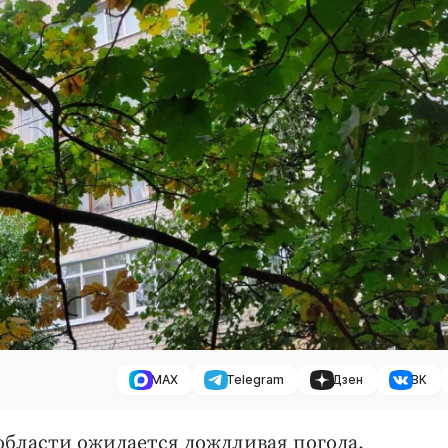
MAX
Telegram
Дзен
ВК
 области ожидается дождливая погода.