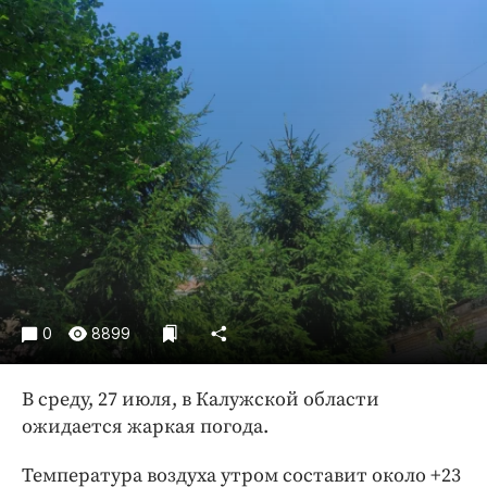
Криминал
Культура
Недвижимость и ЖКХ
Образование
Общество
Погода
Праздники
Происшествия
Спорт
Экономика и бизнес
0
8899
ПРОЕКТЫ
Блоги
В среду, 27 июля, в Калужской области
ожидается жаркая погода.
Издания
Медиаперсона
Температура воздуха утром составит около +23