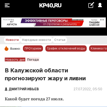
+28 °С
РЕКЛАМА
Новости
Народные новости
Статьи
ПРОтуризм
График отключений воды
Клиника г
Важно:
РУБРИКИ
Новость дня
Погода
Обнинск
В Калужской области
Новости компаний
прогнозируют жару и ливни
Статьи
Народные новости
ДМИТРИЙ ИВЬЕВ
27.07.2022, 05:50
Авто и транспорт
Какой будет погода 27 июля.
Благоустройство