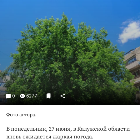
Криминал
Культура
Недвижимость и ЖКХ
Образование
Общество
Погода
Праздники
Происшествия
Спорт
Экономика и бизнес
0
6277
ПРОЕКТЫ
Блоги
Фото автора.
Издания
В понедельник, 27 июня, в Калужской области
Медиаперсона
вновь ожидается жаркая погода.