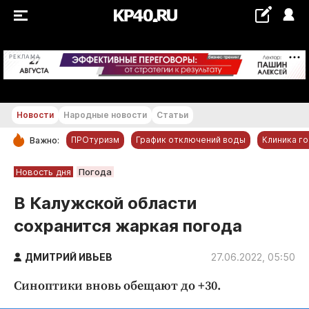
+28...+29 °С
РЕКЛАМА
Новости
Народные новости
Статьи
ПРОтуризм
График отключений воды
Клиника г
Важно:
РУБРИКИ
Новость дня
Погода
Обнинск
В Калужской области
Новости компаний
сохранится жаркая погода
Статьи
Народные новости
ДМИТРИЙ ИВЬЕВ
27.06.2022, 05:50
Авто и транспорт
Синоптики вновь обещают до +30.
Благоустройство