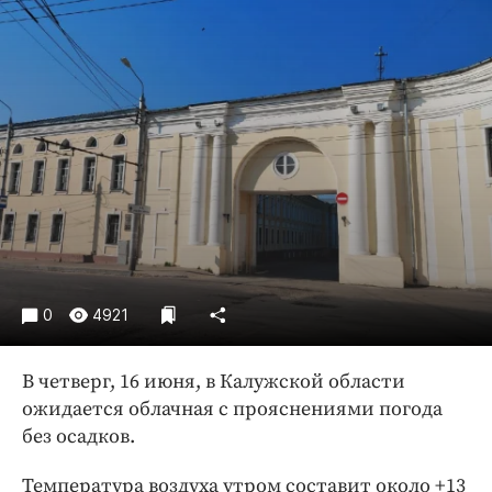
Криминал
Культура
Недвижимость и ЖКХ
Образование
Общество
Погода
Праздники
Происшествия
Спорт
Экономика и бизнес
0
4921
ПРОЕКТЫ
В четверг, 16 июня, в Калужской области
Блоги
ожидается облачная с прояснениями погода
Издания
без осадков.
Медиаперсона
Температура воздуха утром составит около +13