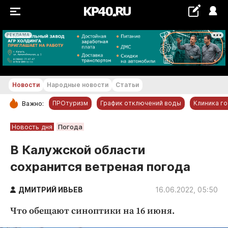
РЕКЛАМА
+18...+19 °С
Новости
Народные новости
Статьи
ПРОтуризм
График отключений воды
Клиника г
Важно:
РУБРИКИ
Новость дня
Погода
Обнинск
В Калужской области
Новости компаний
сохранится ветреная погода
Статьи
Народные новости
ДМИТРИЙ ИВЬЕВ
16.06.2022, 05:50
Авто и транспорт
Что обещают синоптики на 16 июня.
Благоустройство