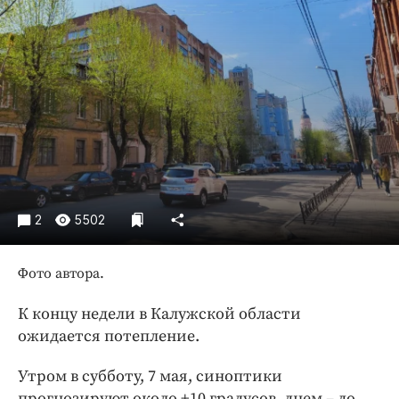
Криминал
Культура
Недвижимость и ЖКХ
Образование
Общество
Погода
Праздники
Происшествия
2
5502
Спорт
Экономика и бизнес
Фото автора.
ПРОЕКТЫ
К концу недели в Калужской области
Блоги
ожидается потепление.
Издания
Утром в субботу, 7 мая, синоптики
Медиаперсона
прогнозируют около +10 градусов, днем – до