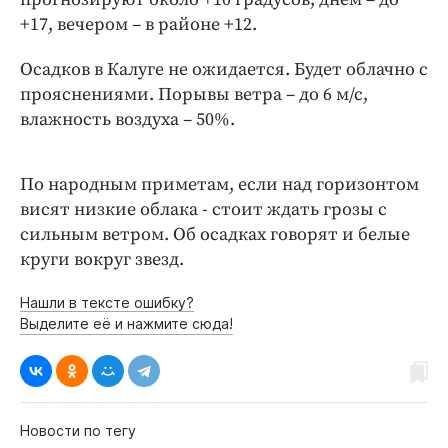
Интересное чтиво
+17, вечером – в районе +12.
Клиника года
Бренд года
Осадков в Калуге не ожидается. Будет облачно с
прояснениями. Порывы ветра – до 6 м/с,
Работодатель года
влажность воздуха – 50%.
По народным приметам, если над горизонтом
висят низкие облака - стоит ждать грозы с
сильным ветром. Об осадках говорят и белые
круги вокруг звезд.
Нашли в тексте ошибку?
Выделите её и нажмите сюда!
Новости по тегу