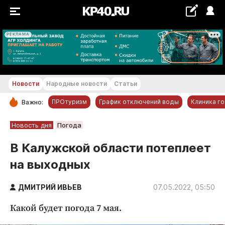
РЕКЛАМА
+21...+22 °С
Новости
Народные новости
Статьи
ПРОтуризм
График отключений воды
Клиника г
Важно:
РУБРИКИ
Новость дня
Погода
Обнинск
В Калужской области потеплеет
Новости компаний
на выходных
Статьи
Народные новости
ДМИТРИЙ ИВЬЕВ
07.05.2022, 05:50
Авто и транспорт
Какой будет погода 7 мая.
Благоустройство