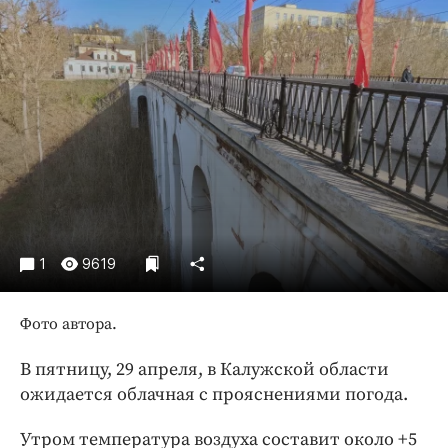
Криминал
Культура
Недвижимость и ЖКХ
Образование
Общество
Погода
Праздники
Происшествия
Спорт
1
9619
Экономика и бизнес
ПРОЕКТЫ
Фото автора.
Блоги
В пятницу, 29 апреля, в Калужской области
Издания
ожидается облачная с прояснениями погода.
Медиаперсона
Утром температура воздуха составит около +5