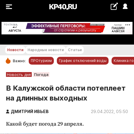
+18...+19 °С
РЕКЛАМА
Новости
Народные новости
Статьи
ПРОтуризм
График отключений воды
Клиника г
Важно:
РУБРИКИ
Новость дня
Погода
Обнинск
В Калужской области потеплеет
Новости компаний
на длинных выходных
Статьи
Народные новости
ДМИТРИЙ ИВЬЕВ
29.04.2022, 05:50
Авто и транспорт
Какой будет погода 29 апреля.
Благоустройство