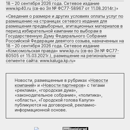
18 – 20 сентября 2026 года. Сетевое издание
www.kp40.ru (св-во Эл № ФС77-58967 от 11.08.2014г.)
»
«
Сведения о размере и других условиях оплаты услуг по
размещению на страницах сетевого издания для
размещения предвыборных, агитационных материалов в
период избирательной кампании по выборам в
Государственную Думу Федерального Собрания
Российской Федерации девятого созыва, назначенных на
18 – 20 сентября 2026 года. Сетевое издание
«Комсомольская правда» www.kp.ru (св-во Эл № ФС77-
80505 от 15.03.2021г.), размещение на региональном
сегменте сайта: www.kaluga.kp.ru
»
Новости, размещенные в рубриках «
Новости
компаний
» и «
Новости партнеров
» с тегами
«реклама», «городская дума»,
«законодательное собрание», «политика»,
«область», «Городской голова Калуги»
публикуются на договорной, рекламно-
информационной основе.